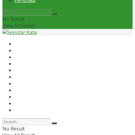
Peristiwa
No Result
View All Result
Home
News
Otomotif
Politik
Kaltim
Kaltara
Samarinda
Bontang
Ekonomi
Olahraga
Peristiwa
No Result