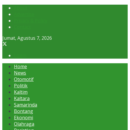
About
Advertise
Privacy & Policy
Contact
Jumat, Agustus 7, 2026
Login
Home
News
Otomotif
Politik
Kaltim
Kaltara
Samarinda
Bontang
Ekonomi
Olahraga