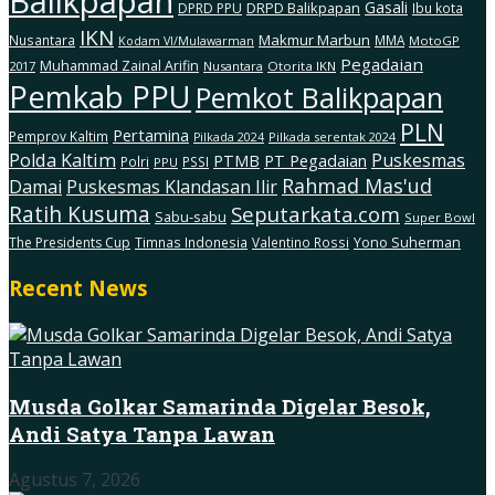
Balikpapan
Gasali
DRPD Balikpapan
DPRD PPU
Ibu kota
IKN
Makmur Marbun
Nusantara
MMA
MotoGP
Kodam Vl/Mulawarman
Pegadaian
Muhammad Zainal Arifin
2017
Nusantara
Otorita IKN
Pemkab PPU
Pemkot Balikpapan
PLN
Pertamina
Pemprov Kaltim
Pilkada serentak 2024
Pilkada 2024
Polda Kaltim
Puskesmas
PTMB
PT Pegadaian
Polri
PSSI
PPU
Rahmad Mas'ud
Damai
Puskesmas Klandasan Ilir
Ratih Kusuma
Seputarkata.com
Sabu-sabu
Super Bowl
The Presidents Cup
Timnas Indonesia
Valentino Rossi
Yono Suherman
Recent News
Musda Golkar Samarinda Digelar Besok,
Andi Satya Tanpa Lawan
Agustus 7, 2026