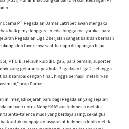
esia (PSSI) Muhammad Sungkar dan Direktur Keuangan PT
udin.
ur Utama PT Pegadaian Damar Latri Setiawan mengaku
ihak baik penyelenggara, media hingga masyarakat para
laran Pegadaian Liga 2 berjalan sangat baik dan berhasil
kung klub favoritnya saat berlaga di lapangan hijau.
I, PT LIB, seluruh klub di Liga 2, para pemain, suporter
endukung gelaran sepak bola Pegadaian Liga 2, sehingga
t baik sampai dengan final, hingga berhasil melahirkan
musim ini,” ucap Damar.
ini menjadi sejarah baru bagi Pegadaian yang sejalan
adaian hadir untuk MengEMASkan Indonesia melalui
n talenta-talenta muda yang berdaya saing, sekaligus
 baik untuk mengajak masyarakat indonesia lebih melek