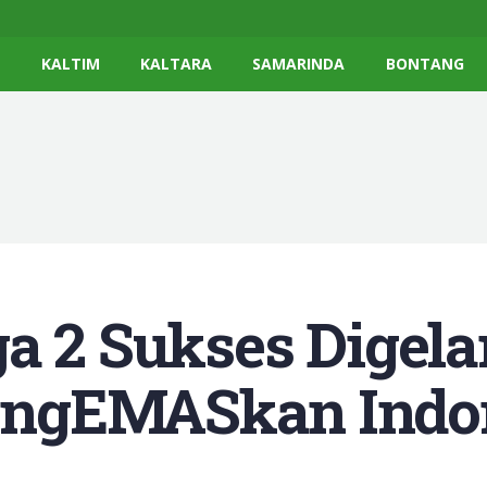
K
KALTIM
KALTARA
SAMARINDA
BONTANG
a 2 Sukses Digela
ngEMASkan Indon