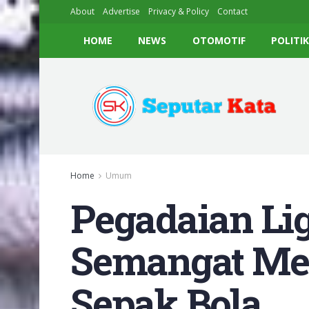
About
Advertise
Privacy & Policy
Contact
HOME
NEWS
OTOMOTIF
POLITI
Home
Umum
Pegadaian Lig
Semangat Me
Sepak Bola