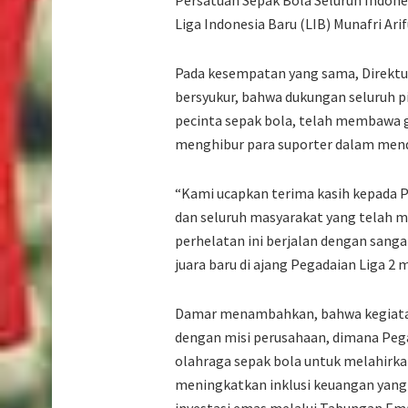
Persatuan Sepak Bola Seluruh Indon
Liga Indonesia Baru (LIB) Munafri Arif
Pada kesempatan yang sama, Direkt
bersyukur, bahwa dukungan seluruh p
pecinta sepak bola, telah membawa ge
menghibur para suporter dalam mendu
“Kami ucapkan terima kasih kepada PSS
dan seluruh masyarakat yang telah m
perhelatan ini berjalan dengan sanga
juara baru di ajang Pegadaian Liga 2 
Damar menambahkan, bahwa kegiatan 
dengan misi perusahaan, dimana Peg
olahraga sepak bola untuk melahirka
meningkatkan inklusi keuangan yang