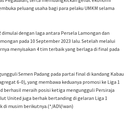
as Pegadaian, serta membangkitkan geliat ekonomi
membuka peluang usaha bagi para pelaku UMKM selama
2 dimulai dengan laga antara Persela Lamongan dan
Lamongan pada 10 September 2023 lalu. Setelah melalui
rnya menyisakan 4 tim terbaik yang berlaga di final pada
gungguli Semen Padang pada partai final di kandang Kabau
r agregat 6-0), yang membawa keduanya promosi ke Liga 1
 berhasil meraih posisi ketiga mengungguli Persiraja
ut United juga berhak bertanding di gelaran Liga 1
 di musim berikutnya.(*/ADV/wan)