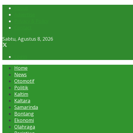
About
Advertise
Privacy & Policy
Contact
Sabtu, Agustus 8, 2026
Login
Home
News
Otomotif
Politik
Kaltim
Kaltara
Samarinda
Bontang
Ekonomi
Olahraga