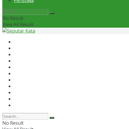
Peristiwa
No Result
View All Result
Home
News
Otomotif
Politik
Kaltim
Kaltara
Samarinda
Bontang
Ekonomi
Olahraga
Peristiwa
No Result