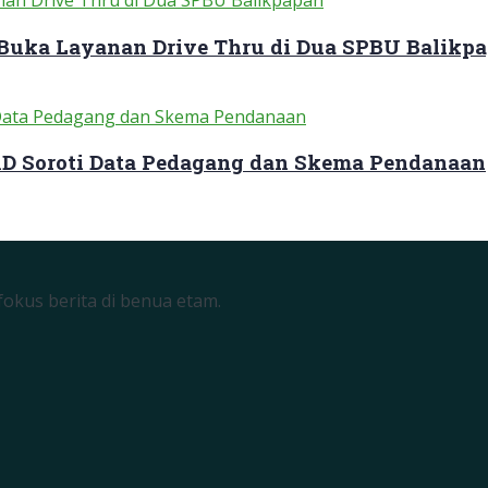
 Buka Layanan Drive Thru di Dua SPBU Balikp
RD Soroti Data Pedagang dan Skema Pendanaan
okus berita di benua etam.