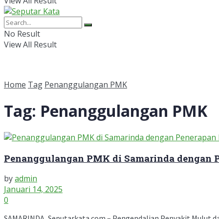
View All Result
No Result
View All Result
Home
Tag
Penanggulangan PMK
Tag:
Penanggulangan PMK
Penanggulangan PMK di Samarinda dengan Pe
by
admin
Januari 14, 2025
0
SAMARINDA, Seputarkata.com – Pengendalian Penyakit Mulut dan K