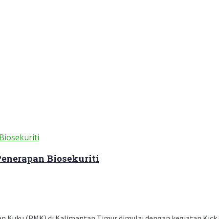
nerapan Biosekuriti
uku (PMK) di Kalimantan Timur dimulai dengan kegiatan Kick Off 