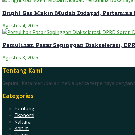
Bright Gas Makin Mudah Didapat, Pertamina
Agustus 4, 2026
Pemulihan Pasar Sepinggan Diakselerasi, DP
Agustus 3, 2026
Tentang Kami
Seputar Kata merupakan media berita terpercaya dengan f
Categories
Bontang
Ekonomi
Kaltara
Kaltim