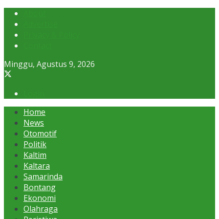
About
Advertise
Privacy & Policy
Contact
Minggu, Agustus 9, 2026
Login
Home
News
Otomotif
Politik
Kaltim
Kaltara
Samarinda
Bontang
Ekonomi
Olahraga