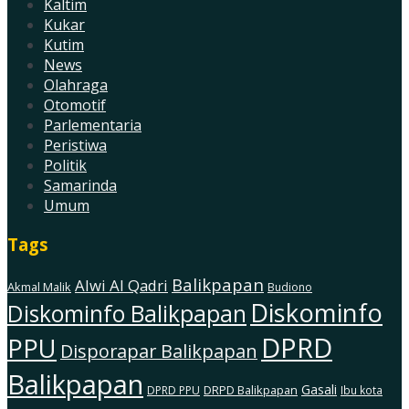
Kaltim
Kukar
Kutim
News
Olahraga
Otomotif
Parlementaria
Peristiwa
Politik
Samarinda
Umum
Tags
Balikpapan
Alwi Al Qadri
Akmal Malik
Budiono
Diskominfo
Diskominfo Balikpapan
DPRD
PPU
Disporapar Balikpapan
Balikpapan
Gasali
DRPD Balikpapan
DPRD PPU
Ibu kota