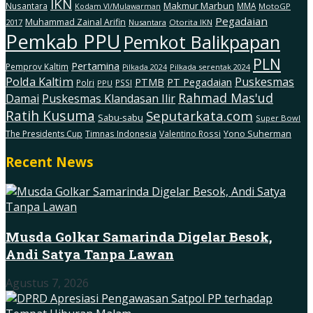
IKN
Makmur Marbun
Nusantara
MMA
MotoGP
Kodam Vl/Mulawarman
Pegadaian
Muhammad Zainal Arifin
2017
Nusantara
Otorita IKN
Pemkab PPU
Pemkot Balikpapan
PLN
Pertamina
Pemprov Kaltim
Pilkada serentak 2024
Pilkada 2024
Polda Kaltim
Puskesmas
PTMB
PT Pegadaian
Polri
PSSI
PPU
Rahmad Mas'ud
Damai
Puskesmas Klandasan Ilir
Ratih Kusuma
Seputarkata.com
Sabu-sabu
Super Bowl
The Presidents Cup
Timnas Indonesia
Valentino Rossi
Yono Suherman
Recent News
Musda Golkar Samarinda Digelar Besok,
Andi Satya Tanpa Lawan
Agustus 7, 2026