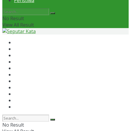
Peristiwa
No Result
View All Result
Home
News
Otomotif
Politik
Kaltim
Kaltara
Samarinda
Bontang
Ekonomi
Olahraga
Peristiwa
No Result