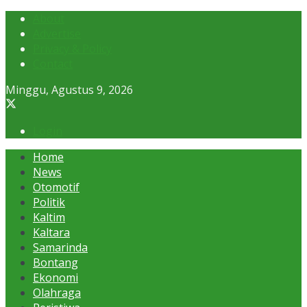
About
Advertise
Privacy & Policy
Contact
Minggu, Agustus 9, 2026
Login
Home
News
Otomotif
Politik
Kaltim
Kaltara
Samarinda
Bontang
Ekonomi
Olahraga