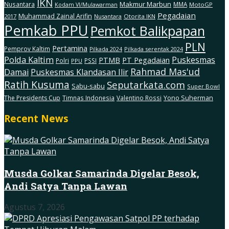
IKN
Makmur Marbun
Nusantara
MMA
MotoGP
Kodam Vl/Mulawarman
Pegadaian
Muhammad Zainal Arifin
2017
Nusantara
Otorita IKN
Pemkab PPU
Pemkot Balikpapan
PLN
Pertamina
Pemprov Kaltim
Pilkada serentak 2024
Pilkada 2024
Polda Kaltim
Puskesmas
PTMB
PT Pegadaian
Polri
PSSI
PPU
Rahmad Mas'ud
Damai
Puskesmas Klandasan Ilir
Ratih Kusuma
Seputarkata.com
Sabu-sabu
Super Bowl
The Presidents Cup
Timnas Indonesia
Valentino Rossi
Yono Suherman
Recent News
Musda Golkar Samarinda Digelar Besok,
Andi Satya Tanpa Lawan
Agustus 7, 2026