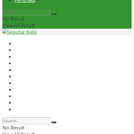
Peristiwa
No Result
View All Result
Home
News
Otomotif
Politik
Kaltim
Kaltara
Samarinda
Bontang
Ekonomi
Olahraga
Peristiwa
No Result