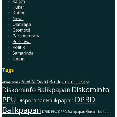
Kaltim
Kukar
Kutim
News
Olahraga
Otomotif
Parlementaria
Peristiwa
Politik
Samarinda
Umum
Tags
Balikpapan
Alwi Al Qadri
Akmal Malik
Budiono
Diskominfo
Diskominfo Balikpapan
DPRD
PPU
Disporapar Balikpapan
Balikpapan
Gasali
DRPD Balikpapan
DPRD PPU
Ibu kota