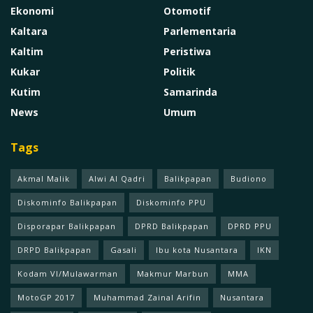
Ekonomi
Otomotif
Kaltara
Parlementaria
Kaltim
Peristiwa
Kukar
Politik
Kutim
Samarinda
News
Umum
Tags
Akmal Malik
Alwi Al Qadri
Balikpapan
Budiono
Diskominfo Balikpapan
Diskominfo PPU
Disporapar Balikpapan
DPRD Balikpapan
DPRD PPU
DRPD Balikpapan
Gasali
Ibu kota Nusantara
IKN
Kodam Vl/Mulawarman
Makmur Marbun
MMA
MotoGP 2017
Muhammad Zainal Arifin
Nusantara