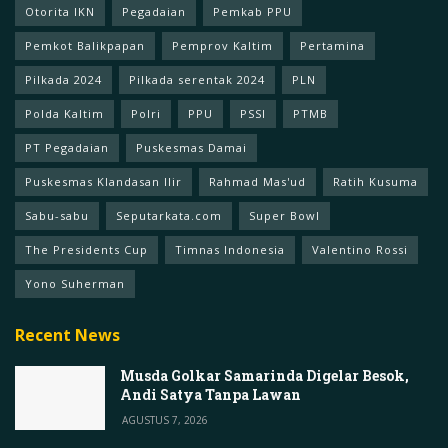
Otorita IKN
Pegadaian
Pemkab PPU
Pemkot Balikpapan
Pemprov Kaltim
Pertamina
Pilkada 2024
Pilkada serentak 2024
PLN
Polda Kaltim
Polri
PPU
PSSI
PTMB
PT Pegadaian
Puskesmas Damai
Puskesmas Klandasan Ilir
Rahmad Mas'ud
Ratih Kusuma
Sabu-sabu
Seputarkata.com
Super Bowl
The Presidents Cup
Timnas Indonesia
Valentino Rossi
Yono Suherman
Recent News
Musda Golkar Samarinda Digelar Besok,
Andi Satya Tanpa Lawan
AGUSTUS 7, 2026