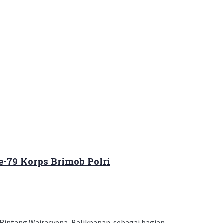
-79 Korps Brimob Polri
ntang Wajracyena, Balikpapan, sebagai bagian ...