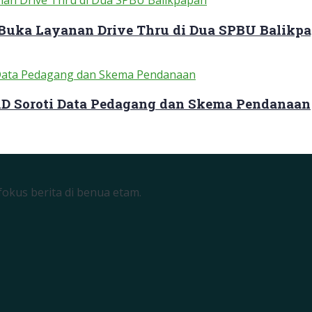
 Buka Layanan Drive Thru di Dua SPBU Balikp
RD Soroti Data Pedagang dan Skema Pendanaan
okus berita di benua etam.