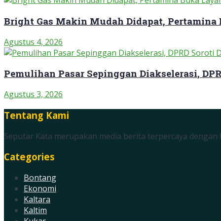
Bright Gas Makin Mudah Didapat, Pertamina
Agustus 4, 2026
Pemulihan Pasar Sepinggan Diakselerasi, DP
Agustus 3, 2026
Tentang Kami
Seputar Kata merupakan media berita terpercaya dengan f
Categories
Bontang
Ekonomi
Kaltara
Kaltim