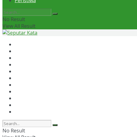
Peristiwa
No Result
View All Result
Home
News
Otomotif
Politik
Kaltim
Kaltara
Samarinda
Bontang
Ekonomi
Olahraga
Peristiwa
No Result