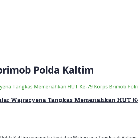
brimob Polda Kaltim
Gelar Wajracyena Tangkas Memeriahkan HUT Ke
olda Kaltim menggelar kegiatan Wajracyena Tangkas di Halang Ri