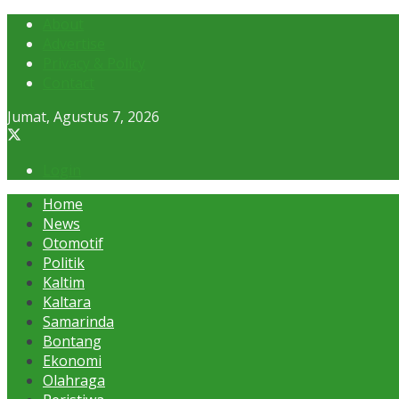
About
Advertise
Privacy & Policy
Contact
Jumat, Agustus 7, 2026
Login
Home
News
Otomotif
Politik
Kaltim
Kaltara
Samarinda
Bontang
Ekonomi
Olahraga