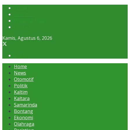
About
Advertise
Privacy & Policy
Contact
Kamis, Agustus 6, 2026
Login
Home
News
Otomotif
Politik
Kaltim
Kaltara
Samarinda
Bontang
Ekonomi
Olahraga