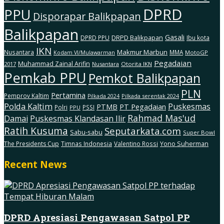
DPRD
PPU
Disporapar Balikpapan
Balikpapan
Gasali
DRPD Balikpapan
DPRD PPU
Ibu kota
IKN
Makmur Marbun
Nusantara
MMA
MotoGP
Kodam Vl/Mulawarman
Pegadaian
Muhammad Zainal Arifin
2017
Nusantara
Otorita IKN
Pemkab PPU
Pemkot Balikpapan
PLN
Pertamina
Pemprov Kaltim
Pilkada serentak 2024
Pilkada 2024
Polda Kaltim
Puskesmas
PTMB
PT Pegadaian
Polri
PSSI
PPU
Rahmad Mas'ud
Damai
Puskesmas Klandasan Ilir
Ratih Kusuma
Seputarkata.com
Sabu-sabu
Super Bowl
The Presidents Cup
Timnas Indonesia
Valentino Rossi
Yono Suherman
Recent News
DPRD Apresiasi Pengawasan Satpol PP