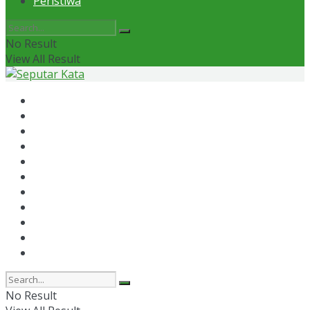
Peristiwa
No Result
View All Result
Home
News
Otomotif
Politik
Kaltim
Kaltara
Samarinda
Bontang
Ekonomi
Olahraga
Peristiwa
No Result