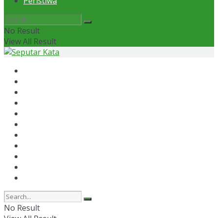
Peristiwa
No Result
View All Result
Home
News
Otomotif
Politik
Kaltim
Kaltara
Samarinda
Bontang
Ekonomi
Olahraga
Peristiwa
No Result