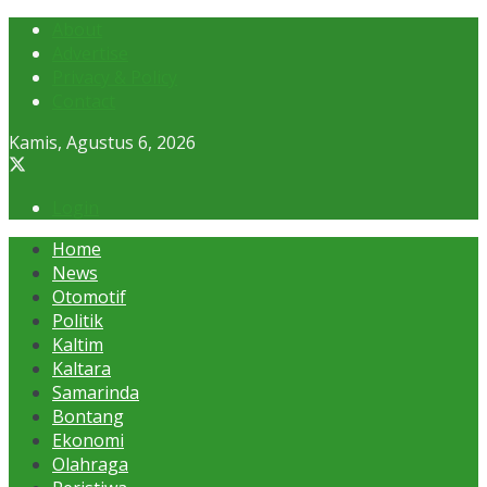
About
Advertise
Privacy & Policy
Contact
Kamis, Agustus 6, 2026
Login
Home
News
Otomotif
Politik
Kaltim
Kaltara
Samarinda
Bontang
Ekonomi
Olahraga