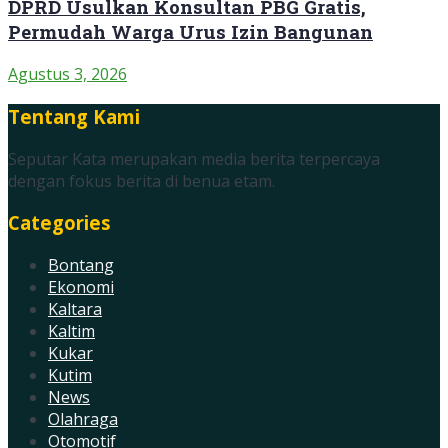
DPRD Usulkan Konsultan PBG Gratis,
Permudah Warga Urus Izin Bangunan
Agustus 3, 2026
Tentang Kami
Seputar Kata merupakan media berita terpercaya
dengan fokus berita di benua etam.
Categories
Bontang
Ekonomi
Kaltara
Kaltim
Kukar
Kutim
News
Olahraga
Otomotif