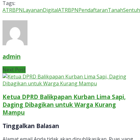
Tags:
ATRBPN
LayananDigitalATRBPN
PendaftaranTanah
Sentu
admin
Next Post
Ketua DPRD Balikpapan Kurban Lima Sapi,
Daging Dibagikan untuk Warga Kurang
Mampu
Tinggalkan Balasan
Alamat email Anda tidak akan dipublikasikan.
Ruas yang