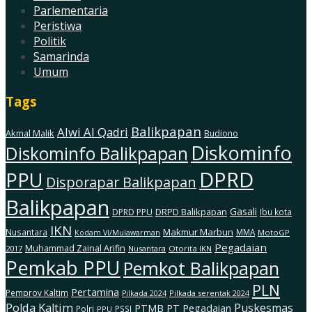
Parlementaria
Peristiwa
Politik
Samarinda
Umum
Tags
Balikpapan
Alwi Al Qadri
Akmal Malik
Budiono
Diskominfo
Diskominfo Balikpapan
DPRD
PPU
Disporapar Balikpapan
Balikpapan
Gasali
DRPD Balikpapan
DPRD PPU
Ibu kota
IKN
Makmur Marbun
Nusantara
MMA
MotoGP
Kodam Vl/Mulawarman
Pegadaian
Muhammad Zainal Arifin
2017
Nusantara
Otorita IKN
Pemkab PPU
Pemkot Balikpapan
PLN
Pertamina
Pemprov Kaltim
Pilkada serentak 2024
Pilkada 2024
Polda Kaltim
Puskesmas
PTMB
PT Pegadaian
Polri
PSSI
PPU