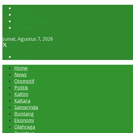
About
Advertise
Privacy & Policy
Contact
Jumat, Agustus 7, 2026
Login
Home
News
Otomotif
Politik
Kaltim
Kaltara
Samarinda
Bontang
Ekonomi
Olahraga