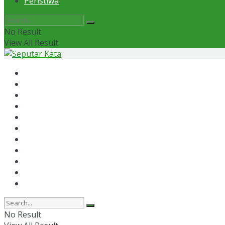
Peristiwa
No Result
View All Result
Home
News
Otomotif
Politik
Kaltim
Kaltara
Samarinda
Bontang
Ekonomi
Olahraga
Peristiwa
No Result