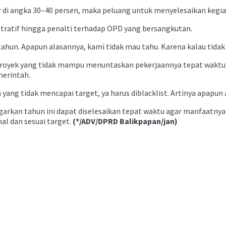
r di angka 30–40 persen, maka peluang untuk menyelesaikan kegiat
nistratif hingga penalti terhadap OPD yang bersangkutan.
r tahun. Apapun alasannya, kami tidak mau tahu. Karena kalau tidak
 proyek yang tidak mampu menuntaskan pekerjaannya tepat waktu
merintah.
ng tidak mencapai target, ya harus diblacklist. Artinya apapun al
arkan tahun ini dapat diselesaikan tepat waktu agar manfaatnya b
l dan sesuai target.
(*/ADV/DPRD Balikpapan/jan)