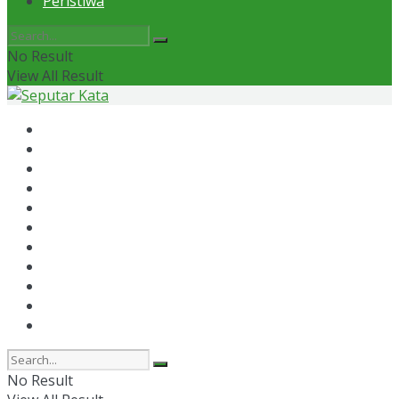
Peristiwa
No Result
View All Result
Home
News
Otomotif
Politik
Kaltim
Kaltara
Samarinda
Bontang
Ekonomi
Olahraga
Peristiwa
No Result