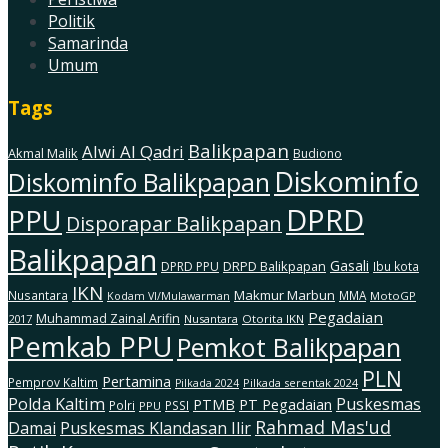
Politik
Samarinda
Umum
Tags
Balikpapan
Alwi Al Qadri
Akmal Malik
Budiono
Diskominfo
Diskominfo Balikpapan
DPRD
PPU
Disporapar Balikpapan
Balikpapan
Gasali
DRPD Balikpapan
DPRD PPU
Ibu kota
IKN
Makmur Marbun
Nusantara
MMA
MotoGP
Kodam Vl/Mulawarman
Pegadaian
Muhammad Zainal Arifin
2017
Nusantara
Otorita IKN
Pemkab PPU
Pemkot Balikpapan
PLN
Pertamina
Pemprov Kaltim
Pilkada serentak 2024
Pilkada 2024
Polda Kaltim
Puskesmas
PTMB
PT Pegadaian
Polri
PSSI
PPU
Rahmad Mas'ud
Damai
Puskesmas Klandasan Ilir