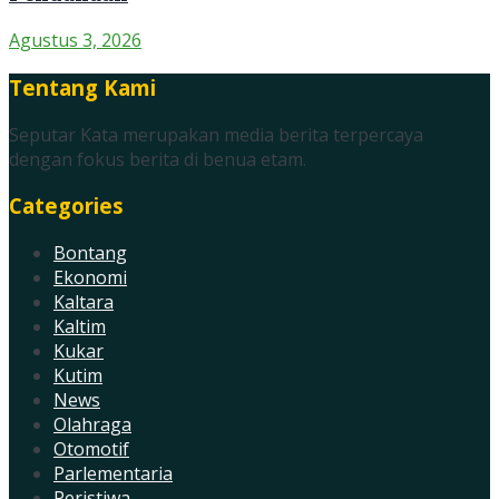
Agustus 3, 2026
Tentang Kami
Seputar Kata merupakan media berita terpercaya
dengan fokus berita di benua etam.
Categories
Bontang
Ekonomi
Kaltara
Kaltim
Kukar
Kutim
News
Olahraga
Otomotif
Parlementaria
Peristiwa