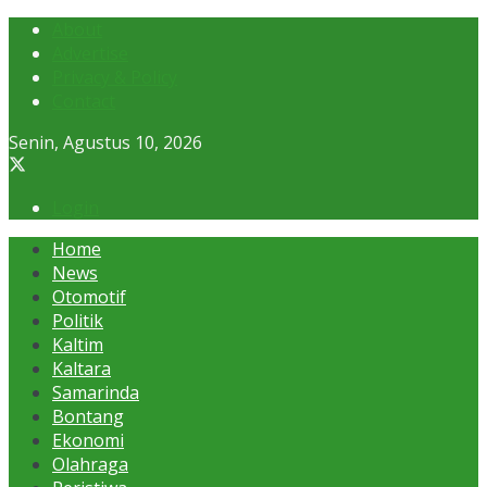
About
Advertise
Privacy & Policy
Contact
Senin, Agustus 10, 2026
Login
Home
News
Otomotif
Politik
Kaltim
Kaltara
Samarinda
Bontang
Ekonomi
Olahraga