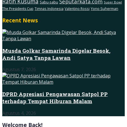
Ratih Kusuma
Seputarkata.com
Sabu-sabu
Super Bowl
The Presidents Cup
Timnas Indonesia
Valentino Rossi
Yono Suherman
Recent News
Musda Golkar Samarinda Digelar Besok,
Andi Satya Tanpa Lawan
Agustus 7, 2026
DPRD Apresiasi Pengawasan Satpol PP
terhadap Tempat Hiburan Malam
Agustus 4, 2026
Welcome Back!