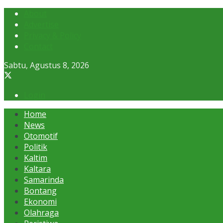
About
Advertise
Privacy & Policy
Contact
Sabtu, Agustus 8, 2026
Login
Home
News
Otomotif
Politik
Kaltim
Kaltara
Samarinda
Bontang
Ekonomi
Olahraga