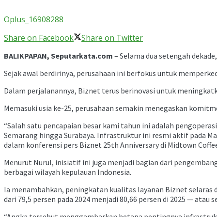
Oplus_16908288
Share on Facebook
Share on Twitter
BALIKPAPAN, Seputarkata.com
– Selama dua setengah dekade, 
Sejak awal berdirinya, perusahaan ini berfokus untuk memperkec
Dalam perjalanannya, Biznet terus berinovasi untuk meningka
Memasuki usia ke-25, perusahaan semakin menegaskan komitmen
“Salah satu pencapaian besar kami tahun ini adalah pengoperasi
Semarang hingga Surabaya. Infrastruktur ini resmi aktif pada 
dalam konferensi pers Biznet 25th Anniversary di Midtown Coffe
Menurut Nurul, inisiatif ini juga menjadi bagian dari pengemba
berbagai wilayah kepulauan Indonesia.
Ia menambahkan, peningkatan kualitas layanan Biznet selaras de
dari 79,5 persen pada 2024 menjadi 80,66 persen di 2025 — atau se
“Angka tersebut menggambarkan betapa pentingnya infrastruktur 