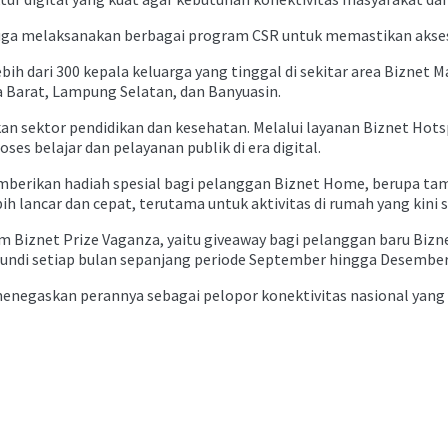
juga melaksanakan berbagai program CSR untuk memastikan akses d
bih dari 300 kepala keluarga yang tinggal di sekitar area Biznet M
 Barat, Lampung Selatan, dan Banyuasin.
an sektor pendidikan dan kesehatan. Melalui layanan Biznet Hots
ses belajar dan pelayanan publik di era digital.
emberikan hadiah spesial bagi pelanggan Biznet Home, berupa t
h lancar dan cepat, terutama untuk aktivitas di rumah yang kini
m Biznet Prize Vaganza, yaitu giveaway bagi pelanggan baru Biz
ndi setiap bulan sepanjang periode September hingga Desember
enegaskan perannya sebagai pelopor konektivitas nasional yang 