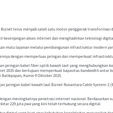
Biznet terus menjadi salah satu motor penggerak transformasi dig
il kesenjangan akses internet dan menghadirkan teknologi digita
tkan mutu layanan melalui pembangunan infrastruktur modern ya
nya dengan memperluas jaringan dan memperkuat infrastruktur d
an jaringan kabel fiber optik bawah laut yang menghubungkan kot
Maret 2025 dan bertujuan memperkuat kapasitas bandwidth antar ko
e Balikpapan, Kamis 9 Oktober 2025.
ngan jaringan kabel bawah laut Biznet Nusantara Cable System-2 
ngan meningkatnya penetrasi internet nasional. Berdasarkan surv
kitar 229 juta jiwa yang kini telah terhubung secara digital.
digital yang kuat agar kebutuhan konektivitas masyarakat dan du