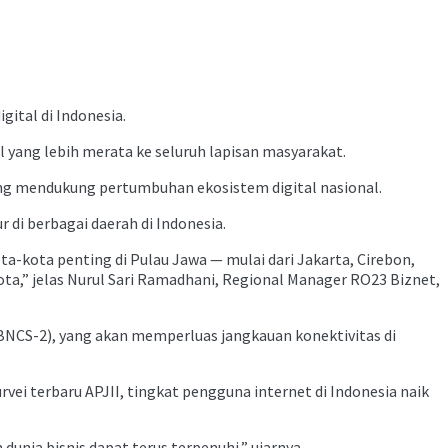
ital di Indonesia.
l yang lebih merata ke seluruh lapisan masyarakat.
ng mendukung pertumbuhan ekosistem digital nasional.
i berbagai daerah di Indonesia.
a-kota penting di Pulau Jawa — mulai dari Jakarta, Cirebon,
ta,” jelas Nurul Sari Ramadhani, Regional Manager RO23 Biznet,
(BNCS-2), yang akan memperluas jangkauan konektivitas di
ei terbaru APJII, tingkat pengguna internet di Indonesia naik
nia bisnis dapat terus terpenuhi,” ujarnya.