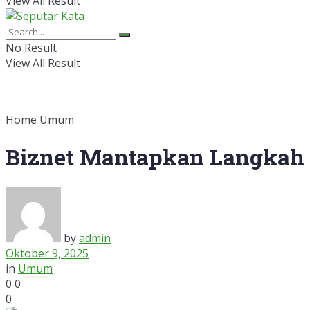
View All Result
No Result
View All Result
Home
Umum
Biznet Mantapkan Langkah M
by
admin
Oktober 9, 2025
in
Umum
0
0
0