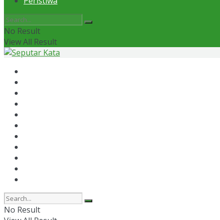
Peristiwa
No Result
View All Result
Home
News
Otomotif
Politik
Kaltim
Kaltara
Samarinda
Bontang
Ekonomi
Olahraga
Peristiwa
No Result