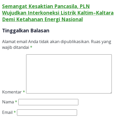
Semangat Kesaktian Pancasila, PLN
Wujudkan Interkoneksi Listrik Kaltim–Kaltara
Demi Ketahanan Energi Nasional
Tinggalkan Balasan
Alamat email Anda tidak akan dipublikasikan.
Ruas yang
wajib ditandai
*
Komentar
*
Nama
*
Email
*