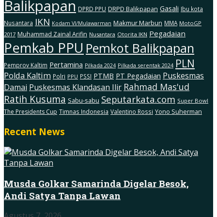
Balikpapan
Gasali
DRPD Balikpapan
DPRD PPU
Ibu kota
IKN
Makmur Marbun
Nusantara
MMA
MotoGP
Kodam Vl/Mulawarman
Pegadaian
Muhammad Zainal Arifin
2017
Nusantara
Otorita IKN
Pemkab PPU
Pemkot Balikpapan
PLN
Pertamina
Pemprov Kaltim
Pilkada serentak 2024
Pilkada 2024
Polda Kaltim
Puskesmas
PTMB
PT Pegadaian
Polri
PSSI
PPU
Rahmad Mas'ud
Damai
Puskesmas Klandasan Ilir
Ratih Kusuma
Seputarkata.com
Sabu-sabu
Super Bowl
The Presidents Cup
Timnas Indonesia
Valentino Rossi
Yono Suherman
Recent News
Musda Golkar Samarinda Digelar Besok,
Andi Satya Tanpa Lawan
Agustus 7, 2026