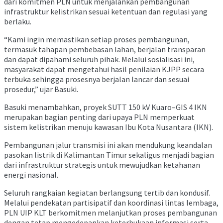
dari komitmen PLN untuk menjalankan pembangunan
infrastruktur kelistrikan sesuai ketentuan dan regulasi yang
berlaku.
“Kami ingin memastikan setiap proses pembangunan,
termasuk tahapan pembebasan lahan, berjalan transparan
dan dapat dipahami seluruh pihak. Melalui sosialisasi ini,
masyarakat dapat mengetahui hasil penilaian KJPP secara
terbuka sehingga prosesnya berjalan lancar dan sesuai
prosedur,” ujar Basuki.
Basuki menambahkan, proyek SUTT 150 kV Kuaro–GIS 4 IKN
merupakan bagian penting dari upaya PLN memperkuat
sistem kelistrikan menuju kawasan Ibu Kota Nusantara (IKN).
Pembangunan jalur transmisi ini akan mendukung keandalan
pasokan listrik di Kalimantan Timur sekaligus menjadi bagian
dari infrastruktur strategis untuk mewujudkan ketahanan
energi nasional.
Seluruh rangkaian kegiatan berlangsung tertib dan kondusif.
Melalui pendekatan partisipatif dan koordinasi lintas lembaga,
PLN UIP KLT berkomitmen melanjutkan proses pembangunan
dengan tetap mengedepankan keterbukaan informasi serta