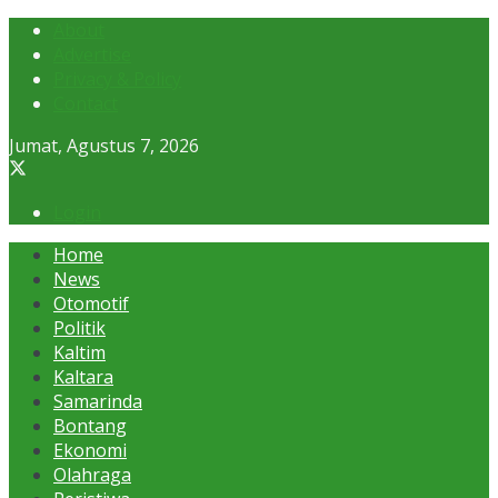
About
Advertise
Privacy & Policy
Contact
Jumat, Agustus 7, 2026
Login
Home
News
Otomotif
Politik
Kaltim
Kaltara
Samarinda
Bontang
Ekonomi
Olahraga