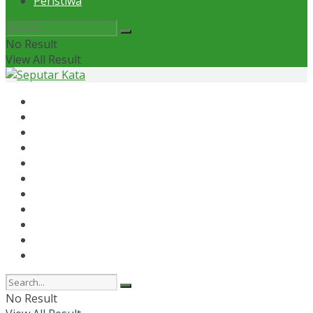
Peristiwa
No Result
View All Result
Home
News
Otomotif
Politik
Kaltim
Kaltara
Samarinda
Bontang
Ekonomi
Olahraga
Peristiwa
No Result