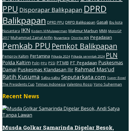
DPRD
PPU
Disporapar Balikpapan
Balikpapan
Gasali
DRPD Balikpapan
DPRD PPU
Ibu kota
IKN
Makmur Marbun
Nusantara
MMA
MotoGP
Kodam Vl/Mulawarman
Pegadaian
Muhammad Zainal Arifin
2017
Nusantara
Otorita IKN
Pemkab PPU
Pemkot Balikpapan
PLN
Pertamina
Pemprov Kaltim
Pilkada serentak 2024
Pilkada 2024
Polda Kaltim
Puskesmas
PTMB
PT Pegadaian
Polri
PSSI
PPU
Rahmad Mas'ud
Damai
Puskesmas Klandasan Ilir
Ratih Kusuma
Seputarkata.com
Sabu-sabu
Super Bowl
The Presidents Cup
Timnas Indonesia
Valentino Rossi
Yono Suherman
Recent News
Musda Golkar Samarinda Digelar Besok,