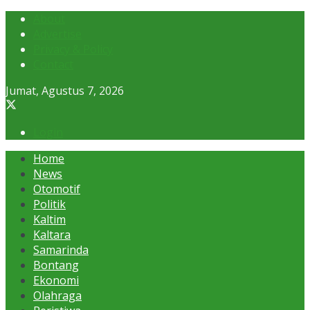
About
Advertise
Privacy & Policy
Contact
Jumat, Agustus 7, 2026
Login
Home
News
Otomotif
Politik
Kaltim
Kaltara
Samarinda
Bontang
Ekonomi
Olahraga