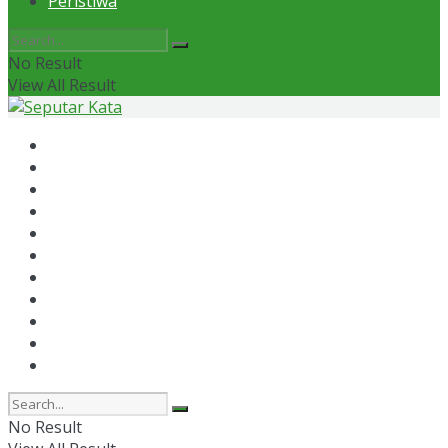
Peristiwa
No Result
View All Result
Home
News
Otomotif
Politik
Kaltim
Kaltara
Samarinda
Bontang
Ekonomi
Olahraga
Peristiwa
No Result