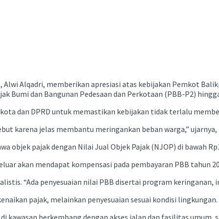
 Alwi Alqadri, memberikan apresiasi atas kebijakan Pemkot Balik
ak Bumi dan Bangunan Pedesaan dan Perkotaan (PBB-P2) hingga 
h kota dan DPRD untuk memastikan kebijakan tidak terlalu memb
ut karena jelas membantu meringankan beban warga,” ujarnya, 
 objek pajak dengan Nilai Jual Objek Pajak (NJOP) di bawah Rp100
eluar akan mendapat kompensasi pada pembayaran PBB tahun 20
listis. “Ada penyesuaian nilai PBB disertai program keringanan, i
kenaikan pajak, melainkan penyesuaian sesuai kondisi lingkungan.
a di kawasan berkembang dengan akses jalan dan fasilitas umum