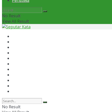
Peristiwa
No Result
View All Result
Home
News
Otomotif
Politik
Kaltim
Kaltara
Samarinda
Bontang
Ekonomi
Olahraga
Peristiwa
No Result