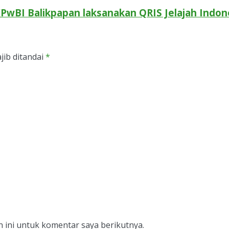
PwBI Balikpapan laksanakan QRIS Jelajah Indon
jib ditandai
*
 ini untuk komentar saya berikutnya.