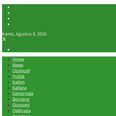
About
Advertise
Privacy & Policy
Contact
Kamis, Agustus 6, 2026
Login
Home
News
Otomotif
Politik
Kaltim
Kaltara
Samarinda
Bontang
Ekonomi
Olahraga