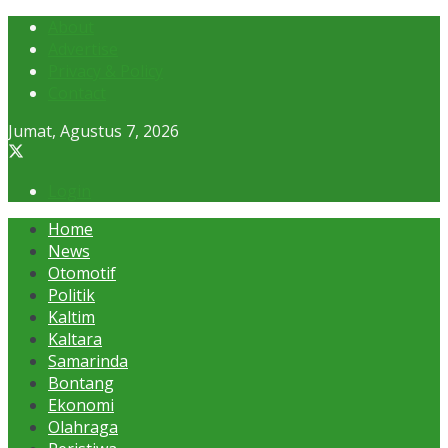
About
Advertise
Privacy & Policy
Contact
Jumat, Agustus 7, 2026
Login
Home
News
Otomotif
Politik
Kaltim
Kaltara
Samarinda
Bontang
Ekonomi
Olahraga