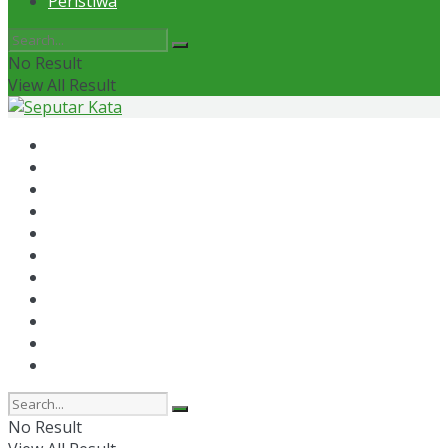
Peristiwa
No Result
View All Result
Home
News
Otomotif
Politik
Kaltim
Kaltara
Samarinda
Bontang
Ekonomi
Olahraga
Peristiwa
No Result