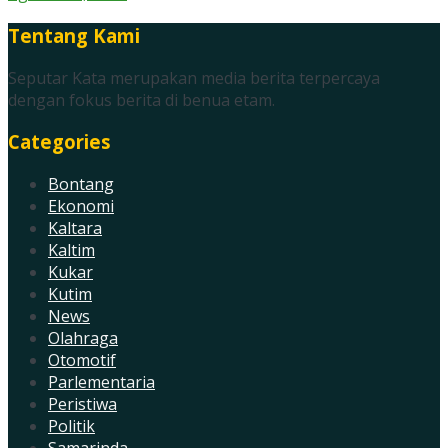
Tentang Kami
Seputar Kata merupakan media berita terpercaya
dengan fokus berita di benua etam.
Categories
Bontang
Ekonomi
Kaltara
Kaltim
Kukar
Kutim
News
Olahraga
Otomotif
Parlementaria
Peristiwa
Politik
Samarinda