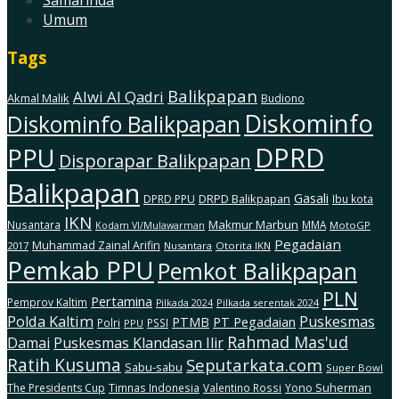
Umum
Tags
Balikpapan
Alwi Al Qadri
Akmal Malik
Budiono
Diskominfo
Diskominfo Balikpapan
DPRD
PPU
Disporapar Balikpapan
Balikpapan
Gasali
DRPD Balikpapan
DPRD PPU
Ibu kota
IKN
Makmur Marbun
Nusantara
MMA
MotoGP
Kodam Vl/Mulawarman
Pegadaian
Muhammad Zainal Arifin
2017
Nusantara
Otorita IKN
Pemkab PPU
Pemkot Balikpapan
PLN
Pertamina
Pemprov Kaltim
Pilkada serentak 2024
Pilkada 2024
Polda Kaltim
Puskesmas
PTMB
PT Pegadaian
Polri
PSSI
PPU
Rahmad Mas'ud
Damai
Puskesmas Klandasan Ilir
Ratih Kusuma
Seputarkata.com
Sabu-sabu
Super Bowl
The Presidents Cup
Timnas Indonesia
Valentino Rossi
Yono Suherman