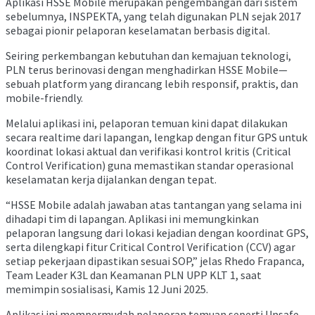
Aplikasi HSSE Mobile merupakan pengembangan dari sistem
sebelumnya, INSPEKTA, yang telah digunakan PLN sejak 2017
sebagai pionir pelaporan keselamatan berbasis digital.
Seiring perkembangan kebutuhan dan kemajuan teknologi,
PLN terus berinovasi dengan menghadirkan HSSE Mobile—
sebuah platform yang dirancang lebih responsif, praktis, dan
mobile-friendly.
Melalui aplikasi ini, pelaporan temuan kini dapat dilakukan
secara realtime dari lapangan, lengkap dengan fitur GPS untuk
koordinat lokasi aktual dan verifikasi kontrol kritis (Critical
Control Verification) guna memastikan standar operasional
keselamatan kerja dijalankan dengan tepat.
“HSSE Mobile adalah jawaban atas tantangan yang selama ini
dihadapi tim di lapangan. Aplikasi ini memungkinkan
pelaporan langsung dari lokasi kejadian dengan koordinat GPS,
serta dilengkapi fitur Critical Control Verification (CCV) agar
setiap pekerjaan dipastikan sesuai SOP,” jelas Rhedo Frapanca,
Team Leader K3L dan Keamanan PLN UPP KLT 1, saat
memimpin sosialisasi, Kamis 12 Juni 2025.
Aplikasi ini mempermudah pelaporan temuan seperti Unsafe