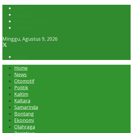
About
Advertise
Privacy & Policy
Contact
Minggu, Agustus 9, 2026
Login
Home
News
Otomotif
Politik
Kaltim
Kaltara
Samarinda
Bontang
Ekonomi
Olahraga