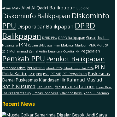
Balikpapan
Alwi Al Qadri
Akmal Malik
Budiono
Diskominfo
Diskominfo Balikpapan
DPRD
PPU
Disporapar Balikpapan
Balikpapan
Gasali
DRPD Balikpapan
DPRD PPU
Ibu kota
IKN
Makmur Marbun
Nusantara
MMA
MotoGP
Kodam Vl/Mulawarman
Pegadaian
Muhammad Zainal Arifin
2017
Nusantara
Otorita IKN
Pemkab PPU
Pemkot Balikpapan
PLN
Pertamina
Pemprov Kaltim
Pilkada serentak 2024
Pilkada 2024
Polda Kaltim
Puskesmas
PTMB
PT Pegadaian
Polri
PSSI
PPU
Rahmad Mas'ud
Damai
Puskesmas Klandasan Ilir
Ratih Kusuma
Seputarkata.com
Sabu-sabu
Super Bowl
The Presidents Cup
Timnas Indonesia
Valentino Rossi
Yono Suherman
Recent News