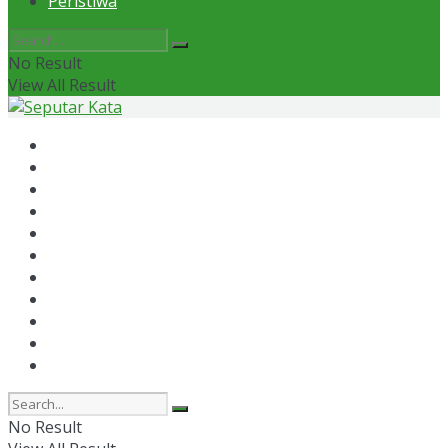
Peristiwa
No Result
View All Result
Home
News
Otomotif
Politik
Kaltim
Kaltara
Samarinda
Bontang
Ekonomi
Olahraga
Peristiwa
No Result