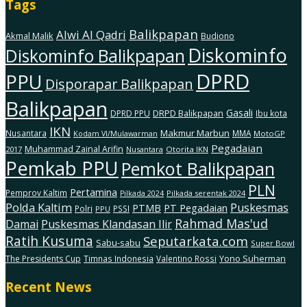
Tags
Balikpapan
Alwi Al Qadri
Akmal Malik
Budiono
Diskominfo
Diskominfo Balikpapan
DPRD
PPU
Disporapar Balikpapan
Balikpapan
Gasali
DRPD Balikpapan
DPRD PPU
Ibu kota
IKN
Makmur Marbun
Nusantara
MMA
MotoGP
Kodam Vl/Mulawarman
Pegadaian
Muhammad Zainal Arifin
2017
Nusantara
Otorita IKN
Pemkab PPU
Pemkot Balikpapan
PLN
Pertamina
Pemprov Kaltim
Pilkada serentak 2024
Pilkada 2024
Polda Kaltim
Puskesmas
PTMB
PT Pegadaian
Polri
PSSI
PPU
Rahmad Mas'ud
Damai
Puskesmas Klandasan Ilir
Ratih Kusuma
Seputarkata.com
Sabu-sabu
Super Bowl
The Presidents Cup
Timnas Indonesia
Valentino Rossi
Yono Suherman
Recent News