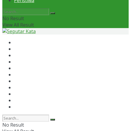
Peristiwa
No Result
View All Result
Home
News
Otomotif
Politik
Kaltim
Kaltara
Samarinda
Bontang
Ekonomi
Olahraga
Peristiwa
No Result