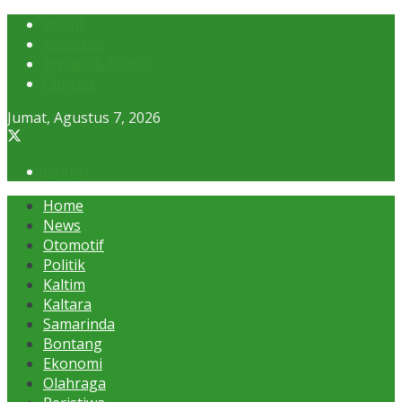
About
Advertise
Privacy & Policy
Contact
Jumat, Agustus 7, 2026
Login
Home
News
Otomotif
Politik
Kaltim
Kaltara
Samarinda
Bontang
Ekonomi
Olahraga