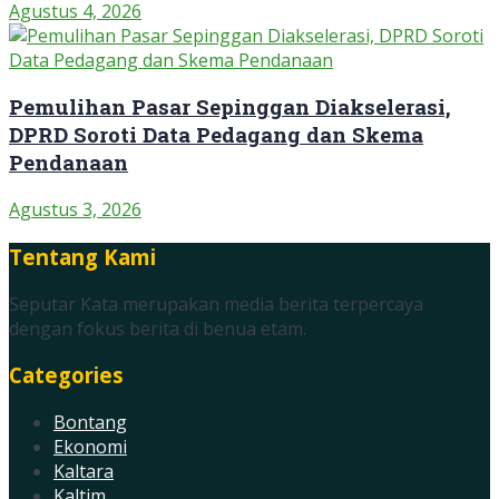
Agustus 4, 2026
Pemulihan Pasar Sepinggan Diakselerasi,
DPRD Soroti Data Pedagang dan Skema
Pendanaan
Agustus 3, 2026
Tentang Kami
Seputar Kata merupakan media berita terpercaya
dengan fokus berita di benua etam.
Categories
Bontang
Ekonomi
Kaltara
Kaltim