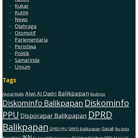
Kukar
Kutim
News
Olahraga
Otomotif
Parlementaria
Peristiwa
Politik
Samarinda
Umum
Tags
Balikpapan
Alwi Al Qadri
Akmal Malik
Budiono
Diskominfo
Diskominfo Balikpapan
DPRD
PPU
Disporapar Balikpapan
Balikpapan
Gasali
DRPD Balikpapan
DPRD PPU
Ibu kota
IKN
Makmur Marbun
Nusantara
MMA
MotoGP