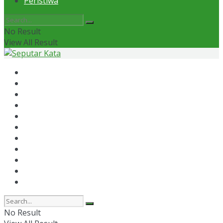
Peristiwa
No Result
View All Result
Home
News
Otomotif
Politik
Kaltim
Kaltara
Samarinda
Bontang
Ekonomi
Olahraga
Peristiwa
No Result