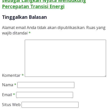
sebagai Langkah Nyata Mendukung
Percepatan Transisi Energi
Tinggalkan Balasan
Alamat email Anda tidak akan dipublikasikan.
Ruas yang
wajib ditandai
*
Komentar
*
Nama
*
Email
*
Situs Web