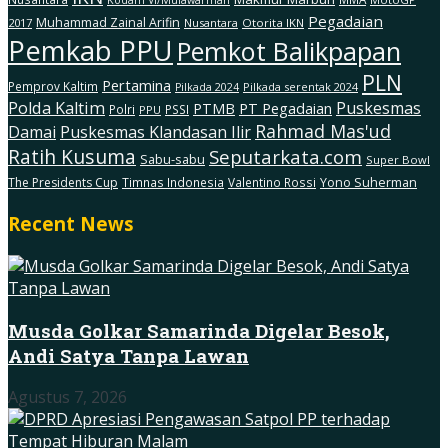
Kodam Vl/Mulawarman
Pegadaian
Muhammad Zainal Arifin
2017
Nusantara
Otorita IKN
Pemkab PPU
Pemkot Balikpapan
PLN
Pertamina
Pemprov Kaltim
Pilkada serentak 2024
Pilkada 2024
Polda Kaltim
Puskesmas
PTMB
PT Pegadaian
Polri
PSSI
PPU
Rahmad Mas'ud
Damai
Puskesmas Klandasan Ilir
Ratih Kusuma
Seputarkata.com
Sabu-sabu
Super Bowl
The Presidents Cup
Timnas Indonesia
Valentino Rossi
Yono Suherman
Recent News
Musda Golkar Samarinda Digelar Besok,
Andi Satya Tanpa Lawan
Agustus 7, 2026