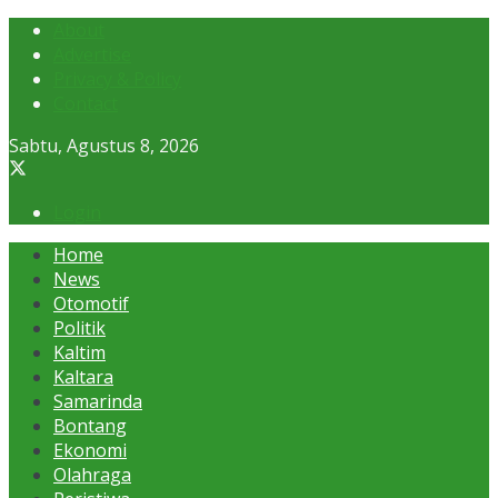
About
Advertise
Privacy & Policy
Contact
Sabtu, Agustus 8, 2026
Login
Home
News
Otomotif
Politik
Kaltim
Kaltara
Samarinda
Bontang
Ekonomi
Olahraga