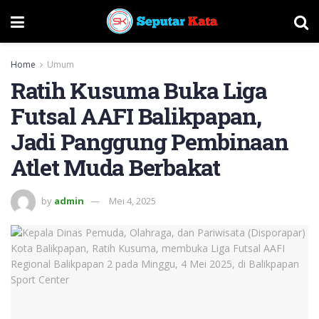
Home
Umum
Ratih Kusuma Buka Liga
Futsal AAFI Balikpapan,
Jadi Panggung Pembinaan
Atlet Muda Berbakat
by
admin
Mei 4, 2025