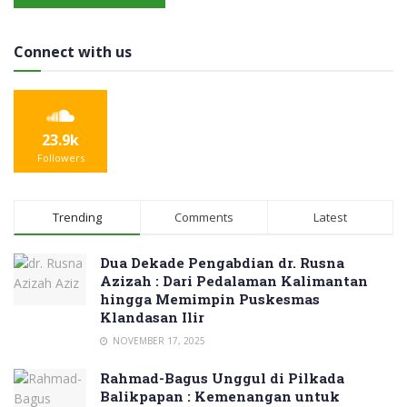
Connect with us
23.9k
Followers
Trending
Comments
Latest
Dua Dekade Pengabdian dr. Rusna
Azizah : Dari Pedalaman Kalimantan
hingga Memimpin Puskesmas
Klandasan Ilir
NOVEMBER 17, 2025
Rahmad-Bagus Unggul di Pilkada
Balikpapan : Kemenangan untuk