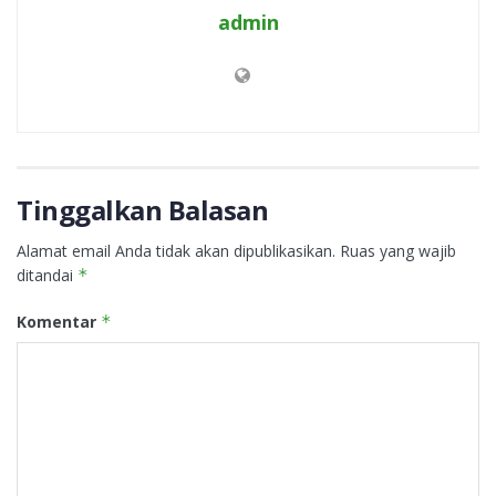
admin
Tinggalkan Balasan
Alamat email Anda tidak akan dipublikasikan.
Ruas yang wajib
ditandai
*
Komentar
*