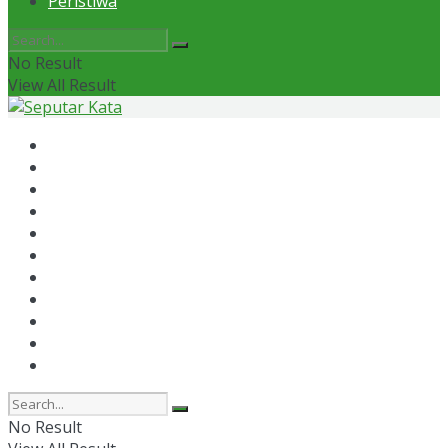
Peristiwa
No Result
View All Result
Home
News
Otomotif
Politik
Kaltim
Kaltara
Samarinda
Bontang
Ekonomi
Olahraga
Peristiwa
No Result