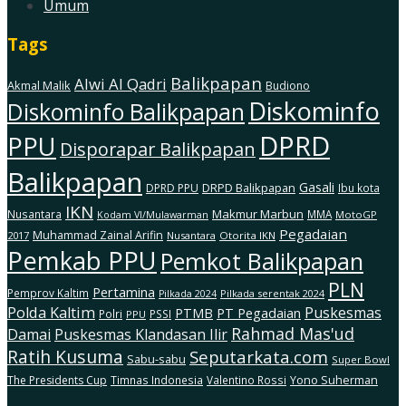
Umum
Tags
Balikpapan
Alwi Al Qadri
Akmal Malik
Budiono
Diskominfo
Diskominfo Balikpapan
DPRD
PPU
Disporapar Balikpapan
Balikpapan
Gasali
DRPD Balikpapan
DPRD PPU
Ibu kota
IKN
Makmur Marbun
Nusantara
MMA
MotoGP
Kodam Vl/Mulawarman
Pegadaian
Muhammad Zainal Arifin
2017
Nusantara
Otorita IKN
Pemkab PPU
Pemkot Balikpapan
PLN
Pertamina
Pemprov Kaltim
Pilkada serentak 2024
Pilkada 2024
Polda Kaltim
Puskesmas
PTMB
PT Pegadaian
Polri
PSSI
PPU
Rahmad Mas'ud
Damai
Puskesmas Klandasan Ilir
Ratih Kusuma
Seputarkata.com
Sabu-sabu
Super Bowl
The Presidents Cup
Timnas Indonesia
Valentino Rossi
Yono Suherman