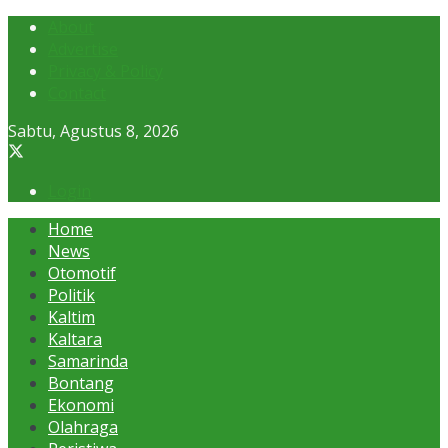
About
Advertise
Privacy & Policy
Contact
Sabtu, Agustus 8, 2026
Login
Home
News
Otomotif
Politik
Kaltim
Kaltara
Samarinda
Bontang
Ekonomi
Olahraga