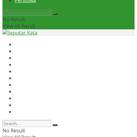
Peristiwa
No Result
View All Result
Home
News
Otomotif
Politik
Kaltim
Kaltara
Samarinda
Bontang
Ekonomi
Olahraga
Peristiwa
No Result