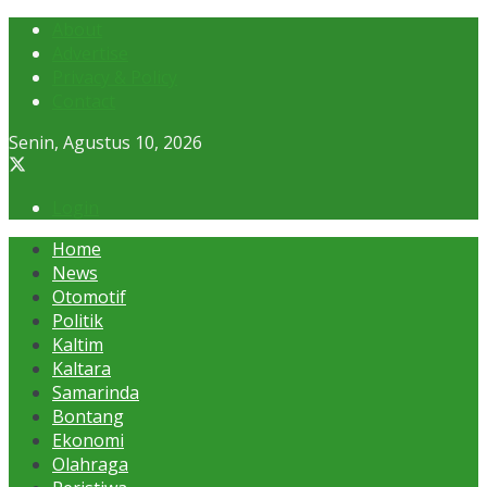
About
Advertise
Privacy & Policy
Contact
Senin, Agustus 10, 2026
Login
Home
News
Otomotif
Politik
Kaltim
Kaltara
Samarinda
Bontang
Ekonomi
Olahraga