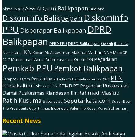
Balikpapan
Alwi Al Qadri
Akmal Malik
Budiono
Diskominfo
Diskominfo Balikpapan
DPRD
PPU
Disporapar Balikpapan
Balikpapan
Gasali
DRPD Balikpapan
DPRD PPU
Ibu kota
IKN
Makmur Marbun
Nusantara
MMA
MotoGP
Kodam Vl/Mulawarman
Pegadaian
Muhammad Zainal Arifin
2017
Nusantara
Otorita IKN
Pemkab PPU
Pemkot Balikpapan
PLN
Pertamina
Pemprov Kaltim
Pilkada serentak 2024
Pilkada 2024
Polda Kaltim
Puskesmas
PTMB
PT Pegadaian
Polri
PSSI
PPU
Rahmad Mas'ud
Damai
Puskesmas Klandasan Ilir
Ratih Kusuma
Seputarkata.com
Sabu-sabu
Super Bowl
The Presidents Cup
Timnas Indonesia
Valentino Rossi
Yono Suherman
Recent News