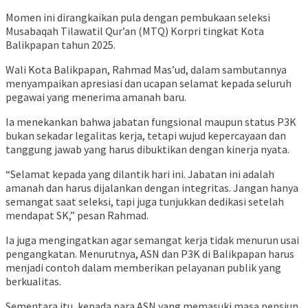
Momen ini dirangkaikan pula dengan pembukaan seleksi
Musabaqah Tilawatil Qur’an (MTQ) Korpri tingkat Kota
Balikpapan tahun 2025.
Wali Kota Balikpapan, Rahmad Mas’ud, dalam sambutannya
menyampaikan apresiasi dan ucapan selamat kepada seluruh
pegawai yang menerima amanah baru.
Ia menekankan bahwa jabatan fungsional maupun status P3K
bukan sekadar legalitas kerja, tetapi wujud kepercayaan dan
tanggung jawab yang harus dibuktikan dengan kinerja nyata.
“Selamat kepada yang dilantik hari ini. Jabatan ini adalah
amanah dan harus dijalankan dengan integritas. Jangan hanya
semangat saat seleksi, tapi juga tunjukkan dedikasi setelah
mendapat SK,” pesan Rahmad.
Ia juga mengingatkan agar semangat kerja tidak menurun usai
pengangkatan. Menurutnya, ASN dan P3K di Balikpapan harus
menjadi contoh dalam memberikan pelayanan publik yang
berkualitas.
Sementara itu, kepada para ASN yang memasuki masa pensiun,