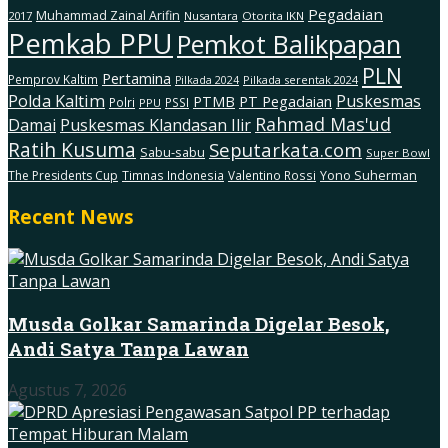
Pegadaian
Muhammad Zainal Arifin
2017
Nusantara
Otorita IKN
Pemkab PPU
Pemkot Balikpapan
PLN
Pertamina
Pemprov Kaltim
Pilkada serentak 2024
Pilkada 2024
Polda Kaltim
Puskesmas
PTMB
PT Pegadaian
Polri
PSSI
PPU
Rahmad Mas'ud
Damai
Puskesmas Klandasan Ilir
Ratih Kusuma
Seputarkata.com
Sabu-sabu
Super Bowl
The Presidents Cup
Timnas Indonesia
Valentino Rossi
Yono Suherman
Recent News
Musda Golkar Samarinda Digelar Besok,
Andi Satya Tanpa Lawan
Agustus 7, 2026