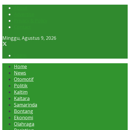
About
Advertise
Privacy & Policy
Contact
Minggu, Agustus 9, 2026
Login
Home
News
Otomotif
Politik
Kaltim
Kaltara
Samarinda
Bontang
Ekonomi
Olahraga