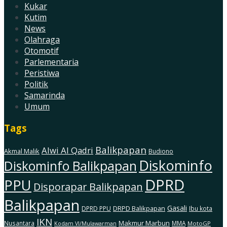
Kukar
Kutim
News
Olahraga
Otomotif
Parlementaria
Peristiwa
Politik
Samarinda
Umum
Tags
Balikpapan
Alwi Al Qadri
Akmal Malik
Budiono
Diskominfo
Diskominfo Balikpapan
DPRD
PPU
Disporapar Balikpapan
Balikpapan
Gasali
DRPD Balikpapan
DPRD PPU
Ibu kota
IKN
Makmur Marbun
Nusantara
MMA
MotoGP
Kodam Vl/Mulawarman