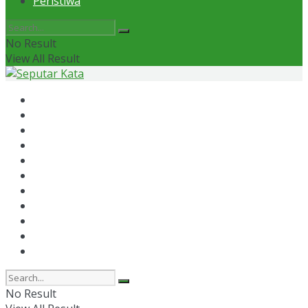
Peristiwa
No Result
View All Result
Home
News
Otomotif
Politik
Kaltim
Kaltara
Samarinda
Bontang
Ekonomi
Olahraga
Peristiwa
No Result