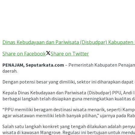
Dinas Kebudayaan dan Pariwisata (Disbudpar) Kabupaten
Share on Facebook
Share on Twitter
PENAJAM, Seputarkata.com
– Pemerintah Kabupaten Penajam 
daerah.
Dengan potensi besar yang dimiliki, sektor ini diharapkan dap
Kepala Dinas Kebudayaan dan Pariwisata (Disbudpar) PPU, Andi 
berbagai langkah telah disiapkan guna meningkatkan kualitas da
“PPU memiliki beragam destinasi wisata menarik, seperti Kamp
agar wisatawan memiliki lebih banyak pilihan,” ujarnya pada Rab
Salah satu langkah konkret yang tengah dilakukan adalah penyu
wisata di kawasan Mangrove. Regulasi ini bertujuan untuk mend