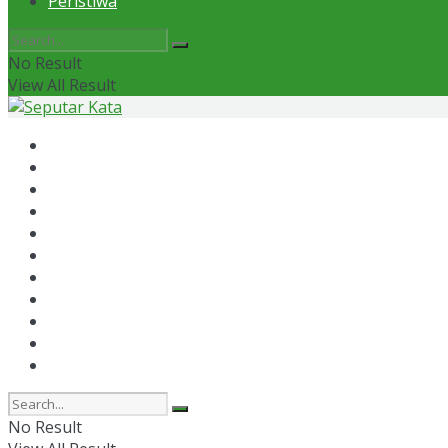
Peristiwa
No Result
View All Result
Home
News
Otomotif
Politik
Kaltim
Kaltara
Samarinda
Bontang
Ekonomi
Olahraga
Peristiwa
No Result