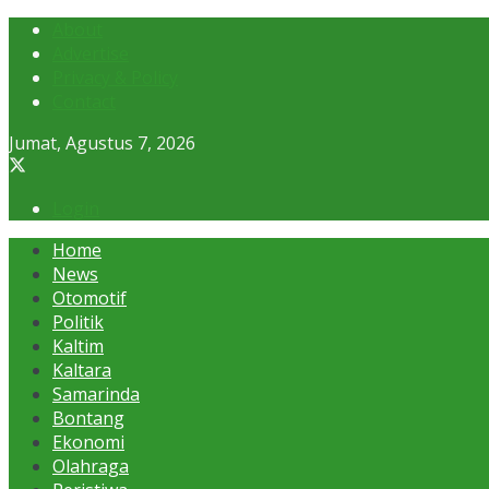
About
Advertise
Privacy & Policy
Contact
Jumat, Agustus 7, 2026
Login
Home
News
Otomotif
Politik
Kaltim
Kaltara
Samarinda
Bontang
Ekonomi
Olahraga