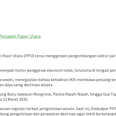
 Penajam Paser Utara
Paser Utara (PPU) terus menggenjot pengembangan sektor pariw
at menjadi motor penggerak ekonomi lokal, terutama di tengah p
Israwati, menegaskan bahwa kehadiran IKN membawa peluang besar 
n daya saing destinasi wisata.
ung Baru, kawasan Mangrove, Pantai Nipah-Nipah, hingga Gua Ta
u 12 Maret 2025.
sunan regulasi terkait pengelolaan wisata. Saat ini, Disbudpar 
ukung pengelolaan dan perawatan destinasi agar lebih berkelanju