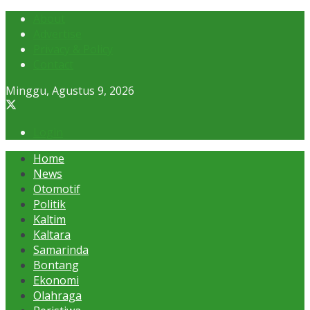
About
Advertise
Privacy & Policy
Contact
Minggu, Agustus 9, 2026
Login
Home
News
Otomotif
Politik
Kaltim
Kaltara
Samarinda
Bontang
Ekonomi
Olahraga