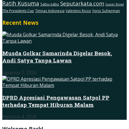
Ratih Kusuma
Seputarkata.com
Sabu-sabu
Super Bowl
The Presidents Cup
Timnas Indonesia
Valentino Rossi
Yono Suherman
Recent News
Musda Golkar Samarinda Digelar Besok,
Andi Satya Tanpa Lawan
Agustus 7, 2026
DPRD Apresiasi Pengawasan Satpol PP
terhadap Tempat Hiburan Malam
Agustus 4, 2026
Welcome Back!