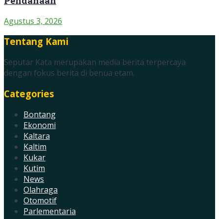
Pendanaan
Agustus 3, 2026
Tentang Kami
Seputar Kata merupakan media berita terpercaya
dengan fokus berita di benua etam.
Categories
Bontang
Ekonomi
Kaltara
Kaltim
Kukar
Kutim
News
Olahraga
Otomotif
Parlementaria