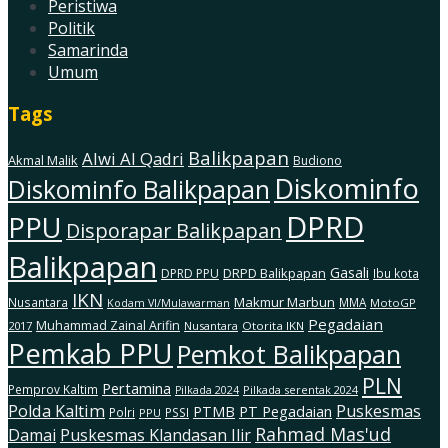
Peristiwa
Politik
Samarinda
Umum
Tags
Balikpapan
Alwi Al Qadri
Akmal Malik
Budiono
Diskominfo
Diskominfo Balikpapan
DPRD
PPU
Disporapar Balikpapan
Balikpapan
Gasali
DRPD Balikpapan
DPRD PPU
Ibu kota
IKN
Makmur Marbun
Nusantara
MMA
MotoGP
Kodam Vl/Mulawarman
Pegadaian
Muhammad Zainal Arifin
2017
Nusantara
Otorita IKN
Pemkab PPU
Pemkot Balikpapan
PLN
Pertamina
Pemprov Kaltim
Pilkada serentak 2024
Pilkada 2024
Polda Kaltim
Puskesmas
PTMB
PT Pegadaian
Polri
PSSI
PPU
Rahmad Mas'ud
Damai
Puskesmas Klandasan Ilir