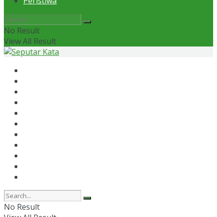
Peristiwa
No Result
View All Result
Home
News
Otomotif
Politik
Kaltim
Kaltara
Samarinda
Bontang
Ekonomi
Olahraga
Peristiwa
No Result