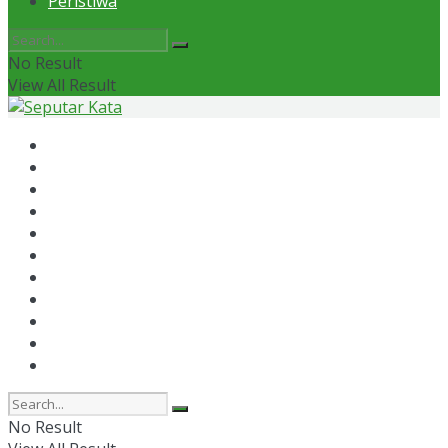
Peristiwa
No Result
View All Result
Home
News
Otomotif
Politik
Kaltim
Kaltara
Samarinda
Bontang
Ekonomi
Olahraga
Peristiwa
No Result