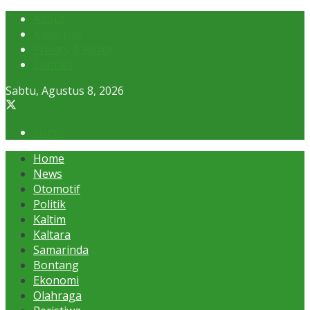
About
Advertise
Privacy & Policy
Contact
Sabtu, Agustus 8, 2026
Login
Home
News
Otomotif
Politik
Kaltim
Kaltara
Samarinda
Bontang
Ekonomi
Olahraga