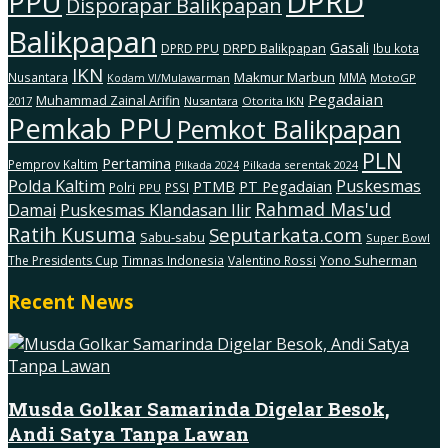
DPRD
PPU
Disporapar Balikpapan
Balikpapan
Gasali
DRPD Balikpapan
DPRD PPU
Ibu kota
IKN
Makmur Marbun
Nusantara
MMA
MotoGP
Kodam Vl/Mulawarman
Pegadaian
Muhammad Zainal Arifin
2017
Nusantara
Otorita IKN
Pemkab PPU
Pemkot Balikpapan
PLN
Pertamina
Pemprov Kaltim
Pilkada serentak 2024
Pilkada 2024
Polda Kaltim
Puskesmas
PTMB
PT Pegadaian
Polri
PSSI
PPU
Rahmad Mas'ud
Damai
Puskesmas Klandasan Ilir
Ratih Kusuma
Seputarkata.com
Sabu-sabu
Super Bowl
The Presidents Cup
Timnas Indonesia
Valentino Rossi
Yono Suherman
Recent News
Musda Golkar Samarinda Digelar Besok,
Andi Satya Tanpa Lawan