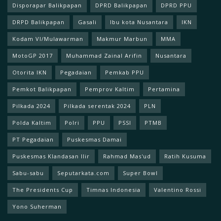
Disporapar Balikpapan
DPRD Balikpapan
DPRD PPU
DRPD Balikpapan
Gasali
Ibu kota Nusantara
IKN
Kodam Vl/Mulawarman
Makmur Marbun
MMA
MotoGP 2017
Muhammad Zainal Arifin
Nusantara
Otorita IKN
Pegadaian
Pemkab PPU
Pemkot Balikpapan
Pemprov Kaltim
Pertamina
Pilkada 2024
Pilkada serentak 2024
PLN
Polda Kaltim
Polri
PPU
PSSI
PTMB
PT Pegadaian
Puskesmas Damai
Puskesmas Klandasan Ilir
Rahmad Mas'ud
Ratih Kusuma
Sabu-sabu
Seputarkata.com
Super Bowl
The Presidents Cup
Timnas Indonesia
Valentino Rossi
Yono Suherman