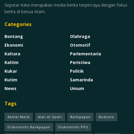
Seputar Kata merupakan media berita terpercaya dengan fokus
berita di benua etam.
Categories
Bontang
Olahraga
Ekonomi
Otomotif
Kaltara
Parlementaria
Kaltim
Peristiwa
Kukar
Politik
Kutim
Samarinda
News
Umum
Tags
Akmal Malik
Alwi Al Qadri
Balikpapan
Budiono
Diskominfo Balikpapan
Diskominfo PPU