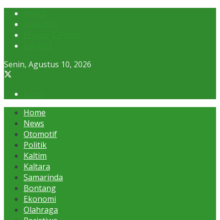
About
Advertise
Privacy & Policy
Contact
Senin, Agustus 10, 2026
Login
Home
News
Otomotif
Politik
Kaltim
Kaltara
Samarinda
Bontang
Ekonomi
Olahraga