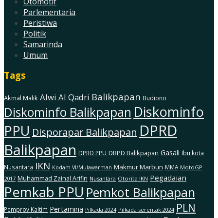
Otomotif
Parlementaria
Peristiwa
Politik
Samarinda
Umum
Tags
Balikpapan
Alwi Al Qadri
Akmal Malik
Budiono
Diskominfo
Diskominfo Balikpapan
DPRD
PPU
Disporapar Balikpapan
Balikpapan
Gasali
DRPD Balikpapan
DPRD PPU
Ibu kota
IKN
Makmur Marbun
Nusantara
MMA
MotoGP
Kodam Vl/Mulawarman
Pegadaian
Muhammad Zainal Arifin
2017
Nusantara
Otorita IKN
Pemkab PPU
Pemkot Balikpapan
PLN
Pertamina
Pemprov Kaltim
Pilkada serentak 2024
Pilkada 2024