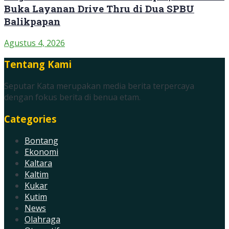
Buka Layanan Drive Thru di Dua SPBU
Balikpapan
Agustus 4, 2026
Tentang Kami
Seputar Kata merupakan media berita terpercaya
dengan fokus berita di benua etam.
Categories
Bontang
Ekonomi
Kaltara
Kaltim
Kukar
Kutim
News
Olahraga