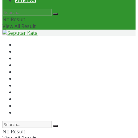
Peristiwa
No Result
View All Result
Home
News
Otomotif
Politik
Kaltim
Kaltara
Samarinda
Bontang
Ekonomi
Olahraga
Peristiwa
No Result