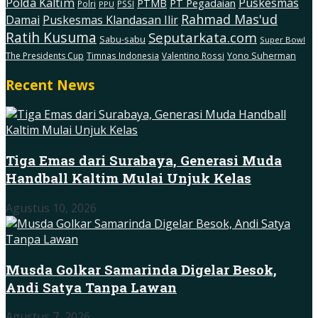
Polda Kaltim
Puskesmas
PTMB
PT Pegadaian
Polri
PSSI
PPU
Rahmad Mas'ud
Damai
Puskesmas Klandasan Ilir
Ratih Kusuma
Seputarkata.com
Sabu-sabu
Super Bowl
The Presidents Cup
Timnas Indonesia
Valentino Rossi
Yono Suherman
Recent News
Tiga Emas dari Surabaya, Generasi Muda
Handball Kaltim Mulai Unjuk Kelas
Agustus 10, 2026
Musda Golkar Samarinda Digelar Besok,
Andi Satya Tanpa Lawan
Agustus 7, 2026