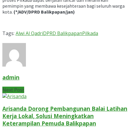
proses Pilkada dapat berjalan lancar dan melahirkan
pemimpin yang membawa kesejahteraan bagi seluruh warga
kota.
(*/ADV/DPRD Balikpapan/jan)
Tags:
Alwi Al Qadri
DPRD Balikpapan
Pilkada
admin
Next Post
Arisanda Dorong Pembangunan Balai Latihan
Kerja Lokal, Solusi Meningkatkan
Keterampilan Pemuda Balikpapan