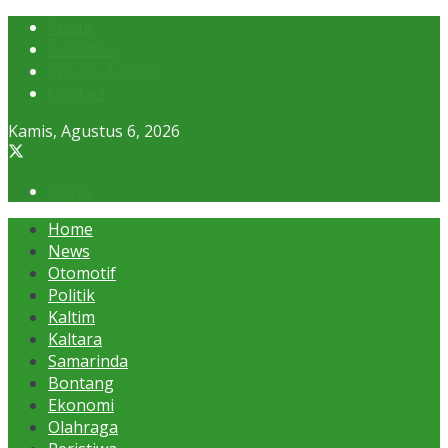
About
Advertise
Privacy & Policy
Contact
Kamis, Agustus 6, 2026
Login
Home
News
Otomotif
Politik
Kaltim
Kaltara
Samarinda
Bontang
Ekonomi
Olahraga