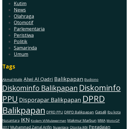
Kutim
News
Olahraga
Otomotif
Parlementaria
Peristiwa
Politik
Samarinda
Umum
Tags
Balikpapan
Alwi Al Qadri
Akmal Malik
Budiono
Diskominfo
Diskominfo Balikpapan
DPRD
PPU
Disporapar Balikpapan
Balikpapan
Gasali
DRPD Balikpapan
DPRD PPU
Ibu kota
IKN
Makmur Marbun
Nusantara
MMA
MotoGP
Kodam Vl/Mulawarman
Pegadaian
Muhammad Zainal Arifin
2017
Nusantara
Otorita IKN