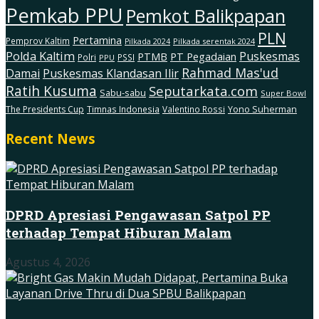
Pemkab PPU
Pemkot Balikpapan
PLN
Pertamina
Pemprov Kaltim
Pilkada serentak 2024
Pilkada 2024
Polda Kaltim
Puskesmas
PTMB
PT Pegadaian
Polri
PSSI
PPU
Rahmad Mas'ud
Damai
Puskesmas Klandasan Ilir
Ratih Kusuma
Seputarkata.com
Sabu-sabu
Super Bowl
The Presidents Cup
Timnas Indonesia
Valentino Rossi
Yono Suherman
Recent News
DPRD Apresiasi Pengawasan Satpol PP
terhadap Tempat Hiburan Malam
Agustus 4, 2026