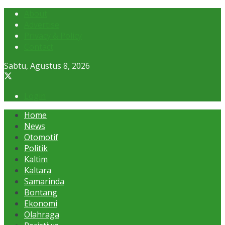
About
Advertise
Privacy & Policy
Contact
Sabtu, Agustus 8, 2026
Login
Home
News
Otomotif
Politik
Kaltim
Kaltara
Samarinda
Bontang
Ekonomi
Olahraga