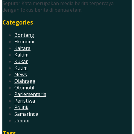
Seputar Kata merupakan media berita terpercaya
dengan fokus berita di benua etam.
Categories
Bontang
Ekonomi
Kaltara
Kaltim
Kukar
Kutim
News
Olahraga
Otomotif
Parlementaria
Peristiwa
Politik
Samarinda
Umum
Tags