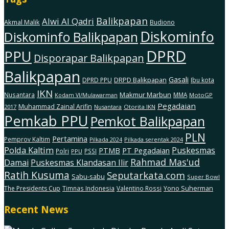
Balikpapan
Alwi Al Qadri
Akmal Malik
Budiono
Diskominfo
Diskominfo Balikpapan
DPRD
PPU
Disporapar Balikpapan
Balikpapan
Gasali
DRPD Balikpapan
DPRD PPU
Ibu kota
IKN
Makmur Marbun
Nusantara
MMA
MotoGP
Kodam Vl/Mulawarman
Pegadaian
Muhammad Zainal Arifin
2017
Nusantara
Otorita IKN
Pemkab PPU
Pemkot Balikpapan
PLN
Pertamina
Pemprov Kaltim
Pilkada serentak 2024
Pilkada 2024
Polda Kaltim
Puskesmas
PTMB
PT Pegadaian
Polri
PSSI
PPU
Rahmad Mas'ud
Damai
Puskesmas Klandasan Ilir
Ratih Kusuma
Seputarkata.com
Sabu-sabu
Super Bowl
The Presidents Cup
Timnas Indonesia
Valentino Rossi
Yono Suherman
Recent News