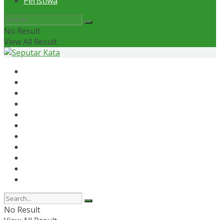
Peristiwa
No Result
View All Result
Home
News
Otomotif
Politik
Kaltim
Kaltara
Samarinda
Bontang
Ekonomi
Olahraga
Peristiwa
No Result