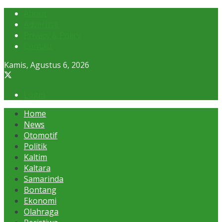
About
Advertise
Privacy & Policy
Contact
Kamis, Agustus 6, 2026
Login
Home
News
Otomotif
Politik
Kaltim
Kaltara
Samarinda
Bontang
Ekonomi
Olahraga