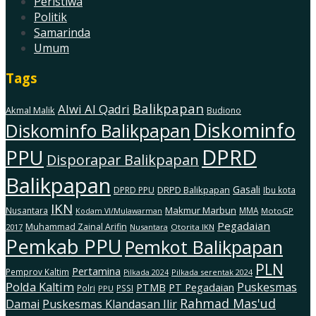
Peristiwa
Politik
Samarinda
Umum
Tags
Balikpapan
Alwi Al Qadri
Akmal Malik
Budiono
Diskominfo
Diskominfo Balikpapan
DPRD
PPU
Disporapar Balikpapan
Balikpapan
Gasali
DRPD Balikpapan
DPRD PPU
Ibu kota
IKN
Makmur Marbun
Nusantara
MMA
MotoGP
Kodam Vl/Mulawarman
Pegadaian
Muhammad Zainal Arifin
2017
Nusantara
Otorita IKN
Pemkab PPU
Pemkot Balikpapan
PLN
Pertamina
Pemprov Kaltim
Pilkada serentak 2024
Pilkada 2024
Polda Kaltim
Puskesmas
PTMB
PT Pegadaian
Polri
PSSI
PPU
Rahmad Mas'ud
Damai
Puskesmas Klandasan Ilir