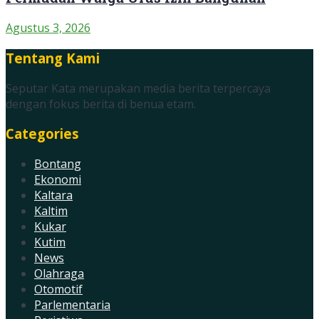
Agustus 3, 2026
Tentang Kami
Seputar Kata merupakan media berita terpercaya
dengan fokus berita di benua etam.
Categories
Bontang
Ekonomi
Kaltara
Kaltim
Kukar
Kutim
News
Olahraga
Otomotif
Parlementaria