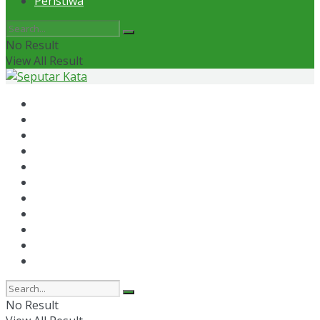
Peristiwa
No Result
View All Result
Home
News
Otomotif
Politik
Kaltim
Kaltara
Samarinda
Bontang
Ekonomi
Olahraga
Peristiwa
No Result