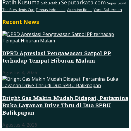
Ratih Kusuma
Seputarkata.com
Sabu-sabu
Super Bowl
The Presidents Cup
Timnas Indonesia
Valentino Rossi
Yono Suherman
Recent News
DPRD Apresiasi Pengawasan Satpol PP
terhadap Tempat Hiburan Malam
Agustus 4, 2026
Bright Gas Makin Mudah Didapat, Pertamina
Buka Layanan Drive Thru di Dua SPBU
Balikpapan
Agustus 4, 2026