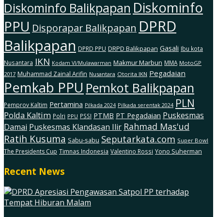
Diskominfo
Diskominfo Balikpapan
DPRD
PPU
Disporapar Balikpapan
Balikpapan
Gasali
DRPD Balikpapan
DPRD PPU
Ibu kota
IKN
Makmur Marbun
Nusantara
MMA
MotoGP
Kodam Vl/Mulawarman
Pegadaian
Muhammad Zainal Arifin
2017
Nusantara
Otorita IKN
Pemkab PPU
Pemkot Balikpapan
PLN
Pertamina
Pemprov Kaltim
Pilkada serentak 2024
Pilkada 2024
Polda Kaltim
Puskesmas
PTMB
PT Pegadaian
Polri
PSSI
PPU
Rahmad Mas'ud
Damai
Puskesmas Klandasan Ilir
Ratih Kusuma
Seputarkata.com
Sabu-sabu
Super Bowl
The Presidents Cup
Timnas Indonesia
Valentino Rossi
Yono Suherman
Recent News