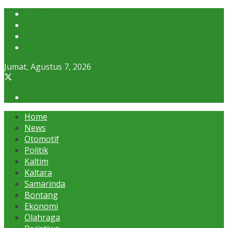
About
Advertise
Privacy & Policy
Contact
Jumat, Agustus 7, 2026
Login
Home
News
Otomotif
Politik
Kaltim
Kaltara
Samarinda
Bontang
Ekonomi
Olahraga