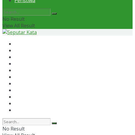
Peristiwa
No Result
View All Result
Home
News
Otomotif
Politik
Kaltim
Kaltara
Samarinda
Bontang
Ekonomi
Olahraga
Peristiwa
No Result