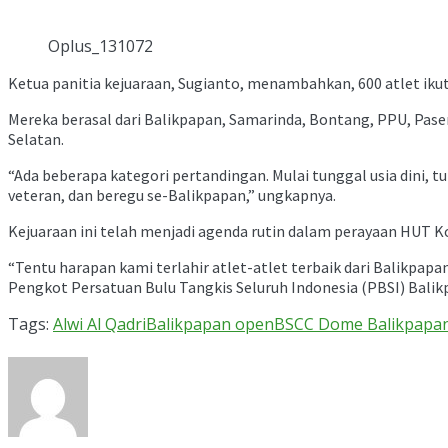
Oplus_131072
Ketua panitia kejuaraan, Sugianto, menambahkan, 600 atlet ikut 
Mereka berasal dari Balikpapan, Samarinda, Bontang, PPU, Paser
Selatan.
“Ada beberapa kategori pertandingan. Mulai tunggal usia dini, 
veteran, dan beregu se-Balikpapan,” ungkapnya.
Kejuaraan ini telah menjadi agenda rutin dalam perayaan HUT 
“Tentu harapan kami terlahir atlet-atlet terbaik dari Balikpap
Pengkot Persatuan Bulu Tangkis Seluruh Indonesia (PBSI) Bali
Tags:
Alwi Al Qadri
Balikpapan open
BSCC Dome Balikpapa