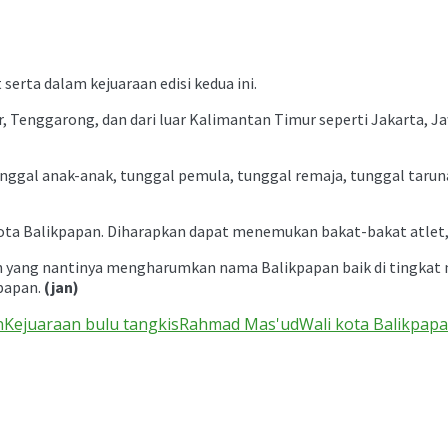
serta dalam kejuaraan edisi kedua ini.
, Tenggarong, dan dari luar Kalimantan Timur seperti Jakarta, J
tunggal anak-anak, tunggal pemula, tunggal remaja, tunggal taru
Kota Balikpapan. Diharapkan dapat menemukan bakat-bakat atlet
an yang nantinya mengharumkan nama Balikpapan baik di tingkat na
kpapan.
(jan)
n
Kejuaraan bulu tangkis
Rahmad Mas'ud
Wali kota Balikpa