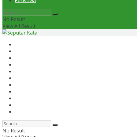
Peristiwa
No Result
View All Result
Home
News
Otomotif
Politik
Kaltim
Kaltara
Samarinda
Bontang
Ekonomi
Olahraga
Peristiwa
No Result