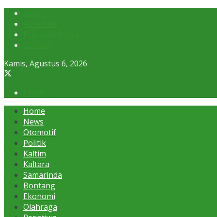
About
Advertise
Privacy & Policy
Contact
Kamis, Agustus 6, 2026
Login
Home
News
Otomotif
Politik
Kaltim
Kaltara
Samarinda
Bontang
Ekonomi
Olahraga