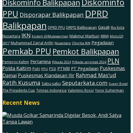
Diskominfo
Diskominfo Balikpapan
DPRD
PPU
Disporapar Balikpapan
Balikpapan
Gasali
DRPD Balikpapan
DPRD PPU
Ibu kota
IKN
Makmur Marbun
Nusantara
MMA
MotoGP
Kodam Vl/Mulawarman
Pegadaian
Muhammad Zainal Arifin
2017
Nusantara
Otorita IKN
Pemkab PPU
Pemkot Balikpapan
PLN
Pertamina
Pemprov Kaltim
Pilkada serentak 2024
Pilkada 2024
Polda Kaltim
Puskesmas
PTMB
PT Pegadaian
Polri
PSSI
PPU
Rahmad Mas'ud
Damai
Puskesmas Klandasan Ilir
Ratih Kusuma
Seputarkata.com
Sabu-sabu
Super Bowl
The Presidents Cup
Timnas Indonesia
Valentino Rossi
Yono Suherman
Recent News