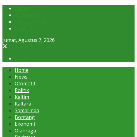
About
Advertise
Privacy & Policy
Contact
Jumat, Agustus 7, 2026
Login
Home
News
Otomotif
Politik
Kaltim
Kaltara
Samarinda
Bontang
Ekonomi
Olahraga