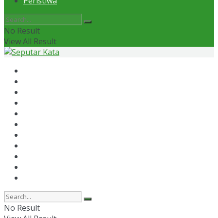
Peristiwa
No Result
View All Result
Home
News
Otomotif
Politik
Kaltim
Kaltara
Samarinda
Bontang
Ekonomi
Olahraga
Peristiwa
No Result