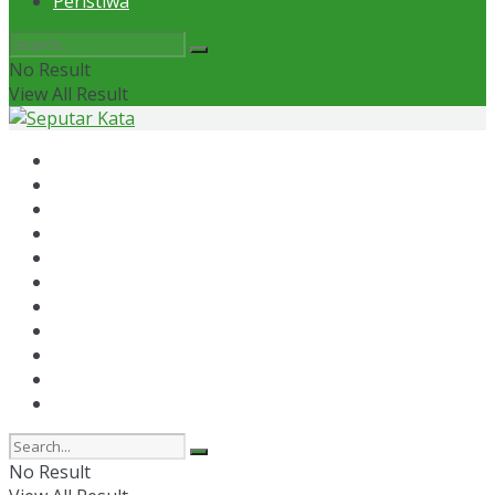
Peristiwa
No Result
View All Result
Home
News
Otomotif
Politik
Kaltim
Kaltara
Samarinda
Bontang
Ekonomi
Olahraga
Peristiwa
No Result