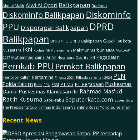
Balikpapan
Alwi Al Qadri
Akmal Malik
Budiono
Diskominfo
Diskominfo Balikpapan
DPRD
PPU
Disporapar Balikpapan
Balikpapan
Gasali
DRPD Balikpapan
DPRD PPU
Ibu kota
IKN
Makmur Marbun
Nusantara
MMA
MotoGP
Kodam Vl/Mulawarman
Pegadaian
Muhammad Zainal Arifin
2017
Nusantara
Otorita IKN
Pemkab PPU
Pemkot Balikpapan
PLN
Pertamina
Pemprov Kaltim
Pilkada serentak 2024
Pilkada 2024
Polda Kaltim
Puskesmas
PTMB
PT Pegadaian
Polri
PSSI
PPU
Rahmad Mas'ud
Damai
Puskesmas Klandasan Ilir
Ratih Kusuma
Seputarkata.com
Sabu-sabu
Super Bowl
The Presidents Cup
Timnas Indonesia
Valentino Rossi
Yono Suherman
Recent News