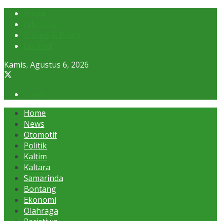
About
Advertise
Privacy & Policy
Contact
Kamis, Agustus 6, 2026
Login
Home
News
Otomotif
Politik
Kaltim
Kaltara
Samarinda
Bontang
Ekonomi
Olahraga