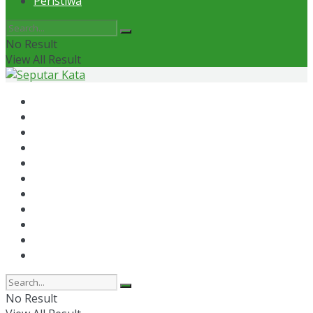
Peristiwa
No Result
View All Result
Home
News
Otomotif
Politik
Kaltim
Kaltara
Samarinda
Bontang
Ekonomi
Olahraga
Peristiwa
No Result