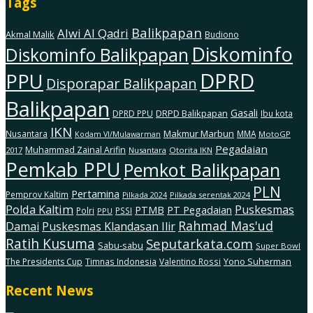
Tags
Balikpapan
Alwi Al Qadri
Akmal Malik
Budiono
Diskominfo
Diskominfo Balikpapan
DPRD
PPU
Disporapar Balikpapan
Balikpapan
Gasali
DRPD Balikpapan
DPRD PPU
Ibu kota
IKN
Makmur Marbun
Nusantara
MMA
MotoGP
Kodam Vl/Mulawarman
Pegadaian
Muhammad Zainal Arifin
2017
Nusantara
Otorita IKN
Pemkab PPU
Pemkot Balikpapan
PLN
Pertamina
Pemprov Kaltim
Pilkada serentak 2024
Pilkada 2024
Polda Kaltim
Puskesmas
PTMB
PT Pegadaian
Polri
PSSI
PPU
Rahmad Mas'ud
Damai
Puskesmas Klandasan Ilir
Ratih Kusuma
Seputarkata.com
Sabu-sabu
Super Bowl
The Presidents Cup
Timnas Indonesia
Valentino Rossi
Yono Suherman
Recent News