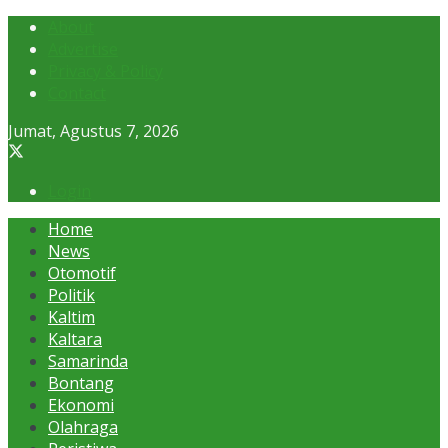
About
Advertise
Privacy & Policy
Contact
Jumat, Agustus 7, 2026
Login
Home
News
Otomotif
Politik
Kaltim
Kaltara
Samarinda
Bontang
Ekonomi
Olahraga