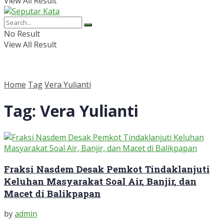
View All Result
No Result
View All Result
Home
Tag
Vera Yulianti
Tag:
Vera Yulianti
Fraksi Nasdem Desak Pemkot Tindaklanjuti
Keluhan Masyarakat Soal Air, Banjir, dan
Macet di Balikpapan
by
admin