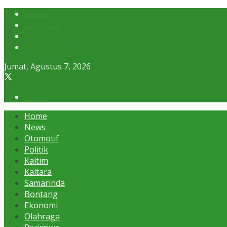
About
Advertise
Privacy & Policy
Contact
Jumat, Agustus 7, 2026
Login
Home
News
Otomotif
Politik
Kaltim
Kaltara
Samarinda
Bontang
Ekonomi
Olahraga