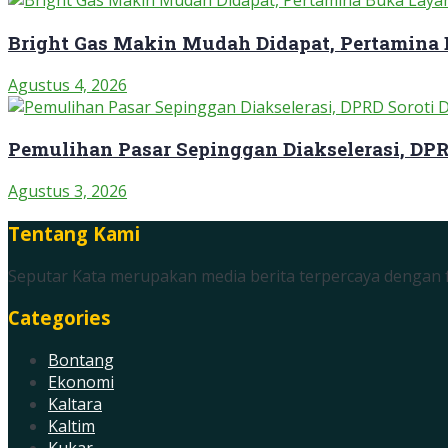
Bright Gas Makin Mudah Didapat, Pertamina
Agustus 4, 2026
Pemulihan Pasar Sepinggan Diakselerasi, DP
Agustus 3, 2026
Tentang Kami
Seputar Kata merupakan media berita terpercaya dengan f
Categories
Bontang
Ekonomi
Kaltara
Kaltim