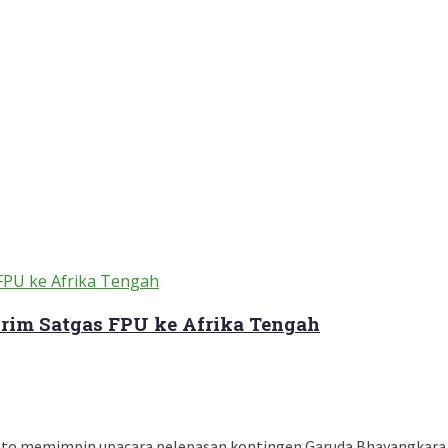
irim Satgas FPU ke Afrika Tengah
to memimpin upacara pelepasan kontingen Garuda Bhayangkara Sa