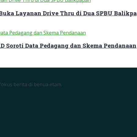
 Buka Layanan Drive Thru di Dua SPBU Balikp
RD Soroti Data Pedagang dan Skema Pendanaan
okus berita di benua etam.