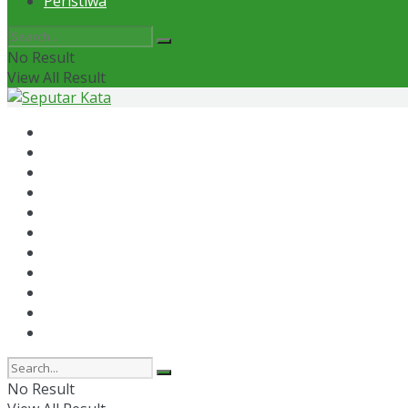
Peristiwa
No Result
View All Result
Home
News
Otomotif
Politik
Kaltim
Kaltara
Samarinda
Bontang
Ekonomi
Olahraga
Peristiwa
No Result