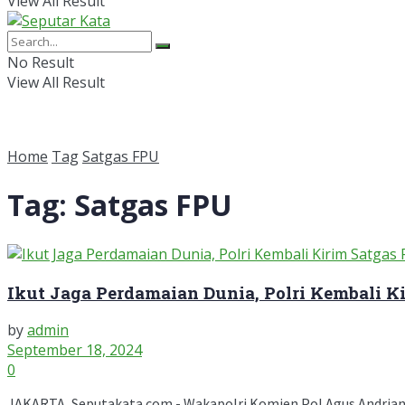
View All Result
No Result
View All Result
Home
Tag
Satgas FPU
Tag:
Satgas FPU
Ikut Jaga Perdamaian Dunia, Polri Kembali K
by
admin
September 18, 2024
0
JAKARTA, Seputakata.com - Wakapolri Komjen Pol Agus Andrian