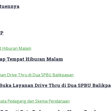
ituennya
TP
dap Tempat Hiburan Malam
 Buka Layanan Drive Thru di Dua SPBU Balikp