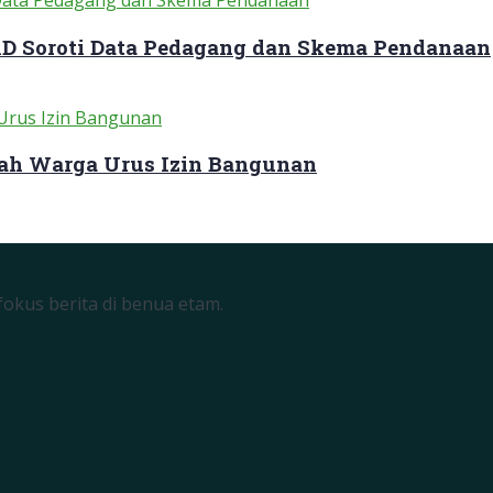
RD Soroti Data Pedagang dan Skema Pendanaan
ah Warga Urus Izin Bangunan
okus berita di benua etam.