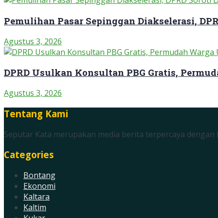
Pemulihan Pasar Sepinggan Diakselerasi, DP
Agustus 3, 2026
DPRD Usulkan Konsultan PBG Gratis, Permud
Agustus 3, 2026
Tentang Kami
Seputar Kata merupakan media berita terpercaya dengan f
Categories
Bontang
Ekonomi
Kaltara
Kaltim