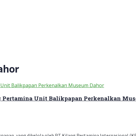
ahor
g Pertamina Unit Balikpapan Perkenalkan Mu
an, yang dikelola oleh PT Kilang Pertamina Internasional (KPI) U