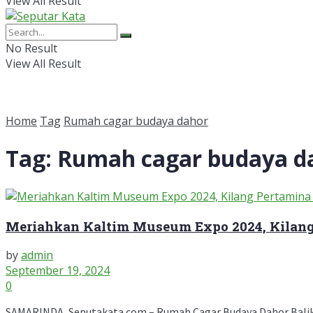
View All Result
No Result
View All Result
Home
Tag
Rumah cagar budaya dahor
Tag:
Rumah cagar budaya d
Meriahkan Kaltim Museum Expo 2024, Kilan
by
admin
September 19, 2024
0
SAMARINDA, Seputakata.com – Rumah Cagar Budaya Dahor Balikpap