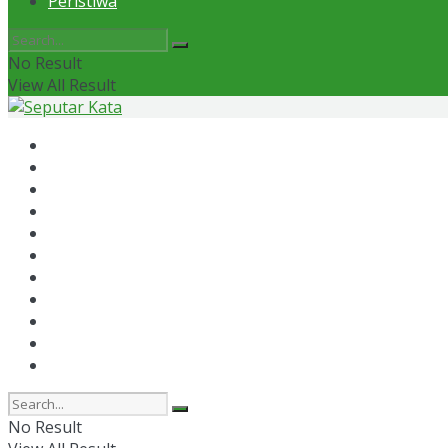
Peristiwa
No Result
View All Result
Home
News
Otomotif
Politik
Kaltim
Kaltara
Samarinda
Bontang
Ekonomi
Olahraga
Peristiwa
No Result