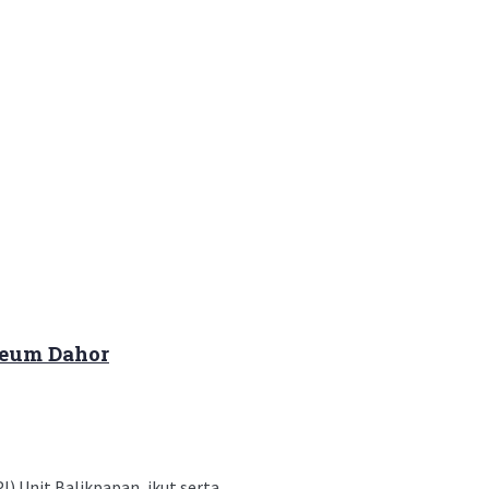
seum Dahor
nit Balikpapan, ikut serta ...