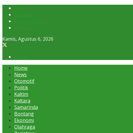
About
Advertise
Privacy & Policy
Contact
Kamis, Agustus 6, 2026
Login
Home
News
Otomotif
Politik
Kaltim
Kaltara
Samarinda
Bontang
Ekonomi
Olahraga