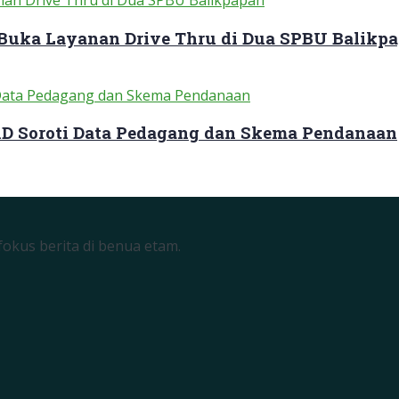
 Buka Layanan Drive Thru di Dua SPBU Balikp
RD Soroti Data Pedagang dan Skema Pendanaan
okus berita di benua etam.