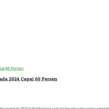
ada 2024 Capai 60 Persen
a serentak 2024 di Balikpapan saat ini berada pada angka sementa