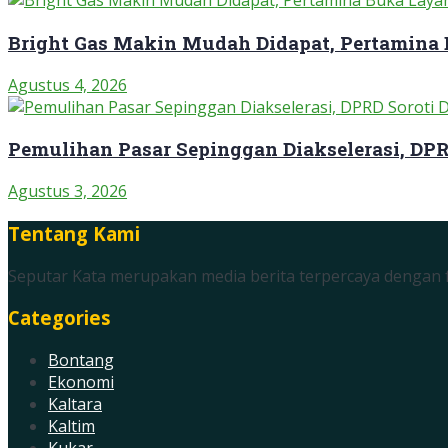
Bright Gas Makin Mudah Didapat, Pertamina
Agustus 4, 2026
Pemulihan Pasar Sepinggan Diakselerasi, DP
Agustus 3, 2026
Tentang Kami
Seputar Kata merupakan media berita terpercaya dengan f
Categories
Bontang
Ekonomi
Kaltara
Kaltim