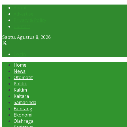
About
Advertise
Privacy & Policy
Contact
Sabtu, Agustus 8, 2026
Login
Home
News
Otomotif
Politik
Kaltim
Kaltara
Samarinda
Bontang
Ekonomi
Olahraga