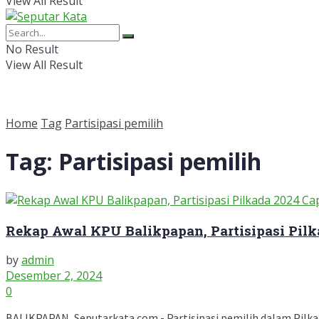
View All Result
No Result
View All Result
Home
Tag
Partisipasi pemilih
Tag:
Partisipasi pemilih
Rekap Awal KPU Balikpapan, Partisipasi Pilk
by
admin
Desember 2, 2024
0
BALIKPAPAN, Seputarkata.com - Partisipasi pemilih dalam Pilkad