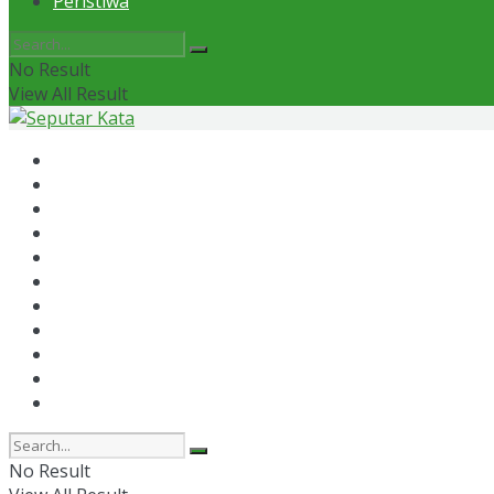
Peristiwa
No Result
View All Result
Home
News
Otomotif
Politik
Kaltim
Kaltara
Samarinda
Bontang
Ekonomi
Olahraga
Peristiwa
No Result