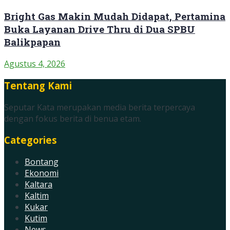
Bright Gas Makin Mudah Didapat, Pertamina
Buka Layanan Drive Thru di Dua SPBU
Balikpapan
Agustus 4, 2026
Tentang Kami
Seputar Kata merupakan media berita terpercaya
dengan fokus berita di benua etam.
Categories
Bontang
Ekonomi
Kaltara
Kaltim
Kukar
Kutim
News