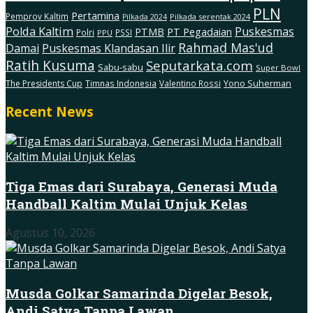
PLN
Pertamina
Pemprov Kaltim
Pilkada serentak 2024
Pilkada 2024
Polda Kaltim
Puskesmas
PTMB
PT Pegadaian
Polri
PSSI
PPU
Rahmad Mas'ud
Damai
Puskesmas Klandasan Ilir
Ratih Kusuma
Seputarkata.com
Sabu-sabu
Super Bowl
The Presidents Cup
Timnas Indonesia
Valentino Rossi
Yono Suherman
Recent News
Tiga Emas dari Surabaya, Generasi Muda
Handball Kaltim Mulai Unjuk Kelas
Agustus 10, 2026
Musda Golkar Samarinda Digelar Besok,
Andi Satya Tanpa Lawan