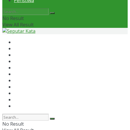
Peristiwa
No Result
View All Result
Home
News
Otomotif
Politik
Kaltim
Kaltara
Samarinda
Bontang
Ekonomi
Olahraga
Peristiwa
No Result