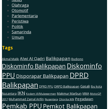
Olahraga
Otomotif
Parlementaria
Peristiwa
Politik
Samarinda
Umum
Tags
Balikpapan
Alwi Al Qadri
Akmal Malik
Budiono
Diskominfo
Diskominfo Balikpapan
DPRD
PPU
Disporapar Balikpapan
Balikpapan
Gasali
DRPD Balikpapan
DPRD PPU
Ibu kota
IKN
Makmur Marbun
Nusantara
MMA
MotoGP
Kodam Vl/Mulawarman
Pegadaian
Muhammad Zainal Arifin
2017
Nusantara
Otorita IKN
Pemkab PPU
Pemkot Balikpapan