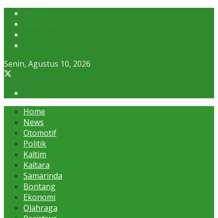
About
Advertise
Privacy & Policy
Contact
Senin, Agustus 10, 2026
Login
Home
News
Otomotif
Politik
Kaltim
Kaltara
Samarinda
Bontang
Ekonomi
Olahraga