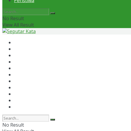
Peristiwa
No Result
View All Result
Home
News
Otomotif
Politik
Kaltim
Kaltara
Samarinda
Bontang
Ekonomi
Olahraga
Peristiwa
No Result