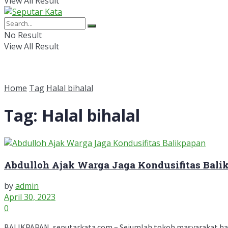
View All Result
No Result
View All Result
Home
Tag
Halal bihalal
Tag:
Halal bihalal
Abdulloh Ajak Warga Jaga Kondusifitas Bali
by
admin
April 30, 2023
0
BALIKPAPAN, seputarkata.com – Sejumlah tokoh masyarakat hadiri