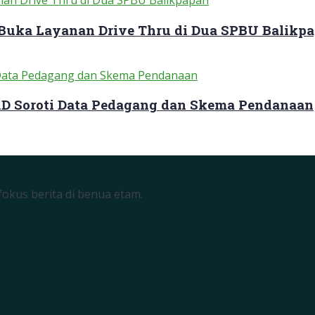
 Buka Layanan Drive Thru di Dua SPBU Balikp
RD Soroti Data Pedagang dan Skema Pendanaan
okus berita di benua etam.