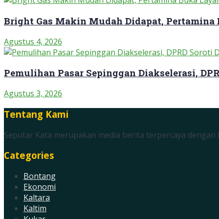
Bright Gas Makin Mudah Didapat, Pertamina
Agustus 4, 2026
Pemulihan Pasar Sepinggan Diakselerasi, DP
Agustus 3, 2026
Tentang Kami
Seputar Kata merupakan media berita terpercaya dengan f
Categories
Bontang
Ekonomi
Kaltara
Kaltim