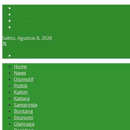
About
Advertise
Privacy & Policy
Contact
Sabtu, Agustus 8, 2026
Login
Home
News
Otomotif
Politik
Kaltim
Kaltara
Samarinda
Bontang
Ekonomi
Olahraga