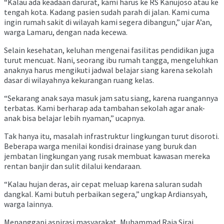
“Kalau ada keadaan darurat, kami harus ke RS Kanujoso atau ke
tengah kota. Kadang pasien sudah parah di jalan. Kami cuma
ingin rumah sakit di wilayah kami segera dibangun,” ujar A’an,
warga Lamaru, dengan nada kecewa.
Selain kesehatan, keluhan mengenai fasilitas pendidikan juga
turut mencuat. Nani, seorang ibu rumah tangga, mengeluhkan
anaknya harus mengikuti jadwal belajar siang karena sekolah
dasar di wilayahnya kekurangan ruang kelas.
“Sekarang anak saya masuk jam satu siang, karena ruangannya
terbatas. Kami berharap ada tambahan sekolah agar anak-
anak bisa belajar lebih nyaman,” ucapnya.
Tak hanya itu, masalah infrastruktur lingkungan turut disoroti.
Beberapa warga menilai kondisi drainase yang buruk dan
jembatan lingkungan yang rusak membuat kawasan mereka
rentan banjir dan sulit dilalui kendaraan.
“Kalau hujan deras, air cepat meluap karena saluran sudah
dangkal. Kami butuh perbaikan segera,” ungkap Ardiansyah,
warga lainnya.
Menanggapi aspirasi masyarakat, Muhammad Raja Siraj