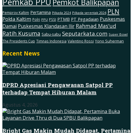
Pemkab PPU
Pemkot Balikpapan
PLN
Pertamina
Pemprov Kaltim
Pilkada serentak 2024
Pilkada 2024
Polda Kaltim
Puskesmas
PTMB
PT Pegadaian
Polri
PSSI
PPU
Rahmad Mas'ud
Damai
Puskesmas Klandasan Ilir
Ratih Kusuma
Seputarkata.com
Sabu-sabu
Super Bowl
The Presidents Cup
Timnas Indonesia
Valentino Rossi
Yono Suherman
Recent News
DPRD Apresiasi Pengawasan Satpol PP
terhadap Tempat Hiburan Malam
Agustus 4, 2026
Bright Gas Makin Mudah Didapat, Pertamina