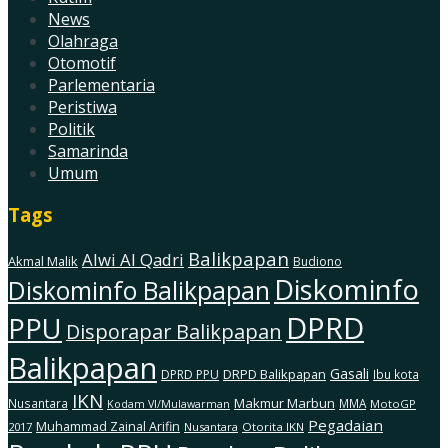
News
Olahraga
Otomotif
Parlementaria
Peristiwa
Politik
Samarinda
Umum
Tags
Balikpapan
Alwi Al Qadri
Akmal Malik
Budiono
Diskominfo
Diskominfo Balikpapan
DPRD
PPU
Disporapar Balikpapan
Balikpapan
Gasali
DRPD Balikpapan
DPRD PPU
Ibu kota
IKN
Makmur Marbun
Nusantara
MMA
MotoGP
Kodam Vl/Mulawarman
Pegadaian
Muhammad Zainal Arifin
2017
Nusantara
Otorita IKN