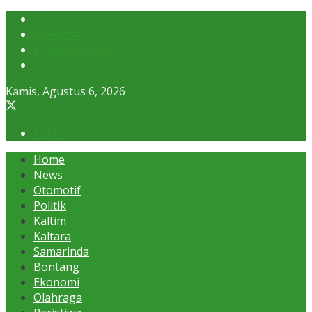
About
Advertise
Privacy & Policy
Contact
Kamis, Agustus 6, 2026
Login
Home
News
Otomotif
Politik
Kaltim
Kaltara
Samarinda
Bontang
Ekonomi
Olahraga