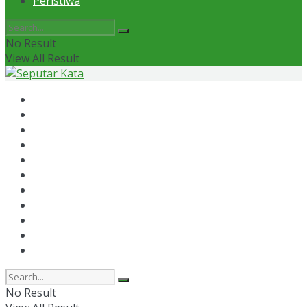
Peristiwa
No Result
View All Result
Home
News
Otomotif
Politik
Kaltim
Kaltara
Samarinda
Bontang
Ekonomi
Olahraga
Peristiwa
No Result