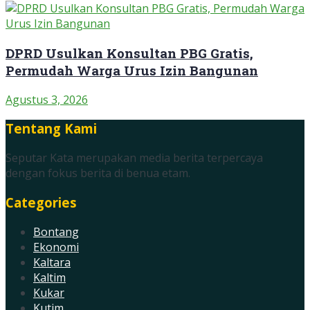
DPRD Usulkan Konsultan PBG Gratis,
Permudah Warga Urus Izin Bangunan
Agustus 3, 2026
Tentang Kami
Seputar Kata merupakan media berita terpercaya
dengan fokus berita di benua etam.
Categories
Bontang
Ekonomi
Kaltara
Kaltim
Kukar
Kutim