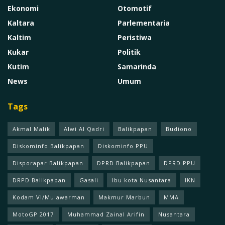
Ekonomi
Otomotif
Kaltara
Parlementaria
Kaltim
Peristiwa
Kukar
Politik
Kutim
Samarinda
News
Umum
Tags
Akmal Malik
Alwi Al Qadri
Balikpapan
Budiono
Diskominfo Balikpapan
Diskominfo PPU
Disporapar Balikpapan
DPRD Balikpapan
DPRD PPU
DRPD Balikpapan
Gasali
Ibu kota Nusantara
IKN
Kodam Vl/Mulawarman
Makmur Marbun
MMA
MotoGP 2017
Muhammad Zainal Arifin
Nusantara