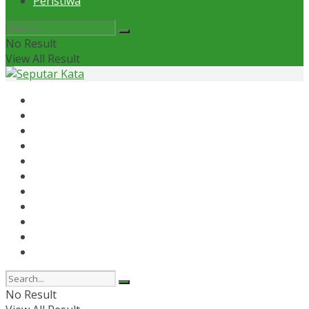
Peristiwa
No Result
View All Result
Home
News
Otomotif
Politik
Kaltim
Kaltara
Samarinda
Bontang
Ekonomi
Olahraga
Peristiwa
No Result