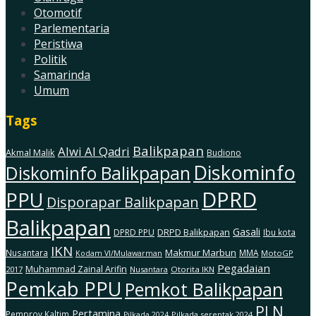
Otomotif
Parlementaria
Peristiwa
Politik
Samarinda
Umum
Tags
Balikpapan
Alwi Al Qadri
Akmal Malik
Budiono
Diskominfo
Diskominfo Balikpapan
DPRD
PPU
Disporapar Balikpapan
Balikpapan
Gasali
DRPD Balikpapan
DPRD PPU
Ibu kota
IKN
Makmur Marbun
Nusantara
MMA
MotoGP
Kodam Vl/Mulawarman
Pegadaian
Muhammad Zainal Arifin
2017
Nusantara
Otorita IKN
Pemkab PPU
Pemkot Balikpapan
PLN
Pertamina
Pemprov Kaltim
Pilkada serentak 2024
Pilkada 2024