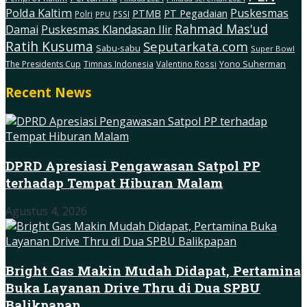
Polda Kaltim
Puskesmas
PTMB
PT Pegadaian
Polri
PSSI
PPU
Rahmad Mas'ud
Damai
Puskesmas Klandasan Ilir
Ratih Kusuma
Seputarkata.com
Sabu-sabu
Super Bowl
The Presidents Cup
Timnas Indonesia
Valentino Rossi
Yono Suherman
Recent News
DPRD Apresiasi Pengawasan Satpol PP
terhadap Tempat Hiburan Malam
Agustus 4, 2026
Bright Gas Makin Mudah Didapat, Pertamina
Buka Layanan Drive Thru di Dua SPBU
Balikpapan