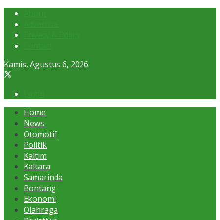
About
Advertise
Privacy & Policy
Contact
Kamis, Agustus 6, 2026
Login
Home
News
Otomotif
Politik
Kaltim
Kaltara
Samarinda
Bontang
Ekonomi
Olahraga