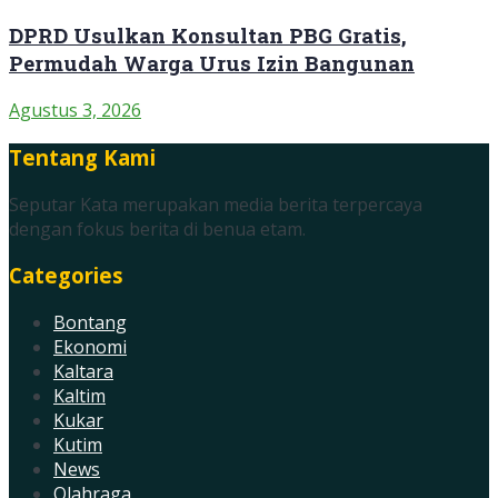
DPRD Usulkan Konsultan PBG Gratis,
Permudah Warga Urus Izin Bangunan
Agustus 3, 2026
Tentang Kami
Seputar Kata merupakan media berita terpercaya
dengan fokus berita di benua etam.
Categories
Bontang
Ekonomi
Kaltara
Kaltim
Kukar
Kutim
News
Olahraga