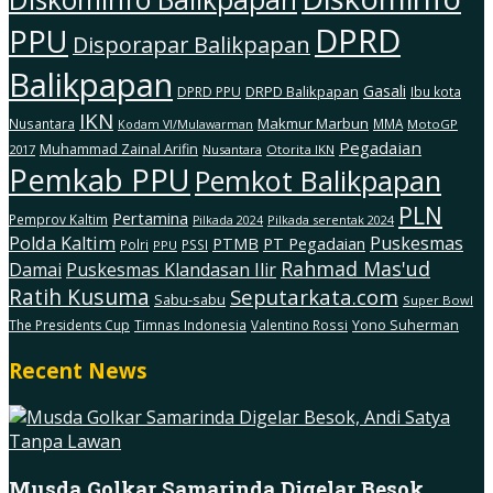
DPRD
PPU
Disporapar Balikpapan
Balikpapan
Gasali
DRPD Balikpapan
DPRD PPU
Ibu kota
IKN
Makmur Marbun
Nusantara
MMA
MotoGP
Kodam Vl/Mulawarman
Pegadaian
Muhammad Zainal Arifin
2017
Nusantara
Otorita IKN
Pemkab PPU
Pemkot Balikpapan
PLN
Pertamina
Pemprov Kaltim
Pilkada serentak 2024
Pilkada 2024
Polda Kaltim
Puskesmas
PTMB
PT Pegadaian
Polri
PSSI
PPU
Rahmad Mas'ud
Damai
Puskesmas Klandasan Ilir
Ratih Kusuma
Seputarkata.com
Sabu-sabu
Super Bowl
The Presidents Cup
Timnas Indonesia
Valentino Rossi
Yono Suherman
Recent News
Musda Golkar Samarinda Digelar Besok,