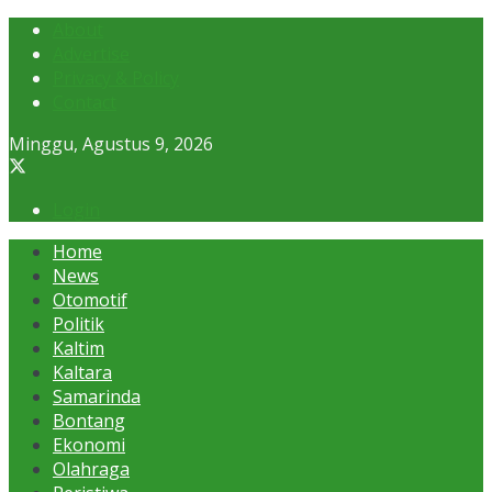
About
Advertise
Privacy & Policy
Contact
Minggu, Agustus 9, 2026
Login
Home
News
Otomotif
Politik
Kaltim
Kaltara
Samarinda
Bontang
Ekonomi
Olahraga