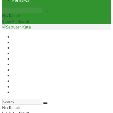
Peristiwa
No Result
View All Result
Home
News
Otomotif
Politik
Kaltim
Kaltara
Samarinda
Bontang
Ekonomi
Olahraga
Peristiwa
No Result