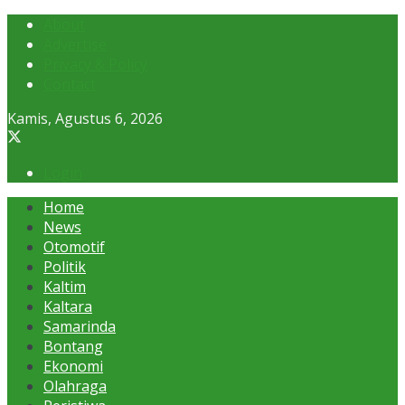
About
Advertise
Privacy & Policy
Contact
Kamis, Agustus 6, 2026
Login
Home
News
Otomotif
Politik
Kaltim
Kaltara
Samarinda
Bontang
Ekonomi
Olahraga