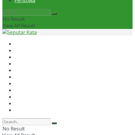
Peristiwa
No Result
View All Result
Home
News
Otomotif
Politik
Kaltim
Kaltara
Samarinda
Bontang
Ekonomi
Olahraga
Peristiwa
No Result