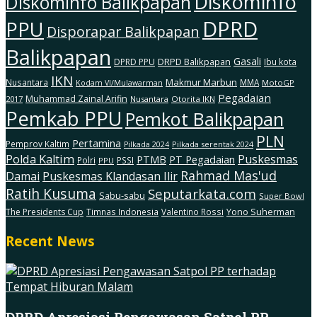
Diskominfo
Diskominfo Balikpapan
DPRD
PPU
Disporapar Balikpapan
Balikpapan
Gasali
DRPD Balikpapan
DPRD PPU
Ibu kota
IKN
Makmur Marbun
Nusantara
MMA
MotoGP
Kodam Vl/Mulawarman
Pegadaian
Muhammad Zainal Arifin
2017
Nusantara
Otorita IKN
Pemkab PPU
Pemkot Balikpapan
PLN
Pertamina
Pemprov Kaltim
Pilkada serentak 2024
Pilkada 2024
Polda Kaltim
Puskesmas
PTMB
PT Pegadaian
Polri
PSSI
PPU
Rahmad Mas'ud
Damai
Puskesmas Klandasan Ilir
Ratih Kusuma
Seputarkata.com
Sabu-sabu
Super Bowl
The Presidents Cup
Timnas Indonesia
Valentino Rossi
Yono Suherman
Recent News
DPRD Apresiasi Pengawasan Satpol PP