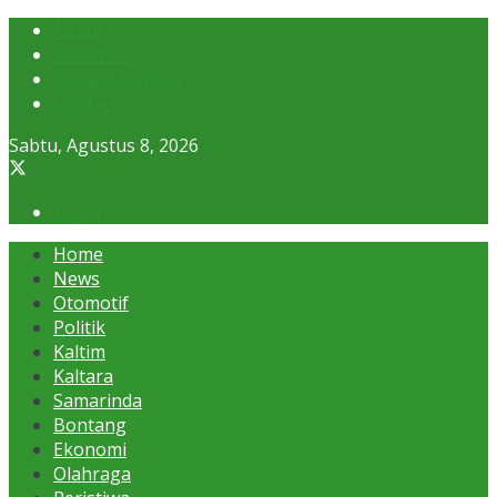
About
Advertise
Privacy & Policy
Contact
Sabtu, Agustus 8, 2026
Login
Home
News
Otomotif
Politik
Kaltim
Kaltara
Samarinda
Bontang
Ekonomi
Olahraga