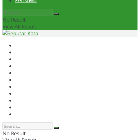
Peristiwa
No Result
View All Result
Home
News
Otomotif
Politik
Kaltim
Kaltara
Samarinda
Bontang
Ekonomi
Olahraga
Peristiwa
No Result