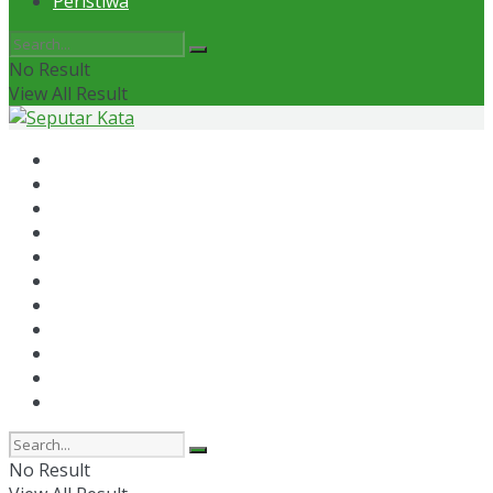
Peristiwa
No Result
View All Result
Home
News
Otomotif
Politik
Kaltim
Kaltara
Samarinda
Bontang
Ekonomi
Olahraga
Peristiwa
No Result