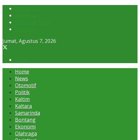
About
Advertise
Privacy & Policy
Contact
Jumat, Agustus 7, 2026
Login
Home
News
Otomotif
Politik
Kaltim
Kaltara
Samarinda
Bontang
Ekonomi
Olahraga