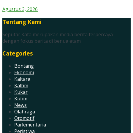
Agustus 3, 2026
Tentang Kami
Seputar Kata merupakan media berita terpercaya
dengan fokus berita di benua etam.
Categories
Bontang
Ekonomi
Kaltara
Kaltim
Kukar
Kutim
News
Olahraga
Otomotif
Parlementaria
Peristiwa