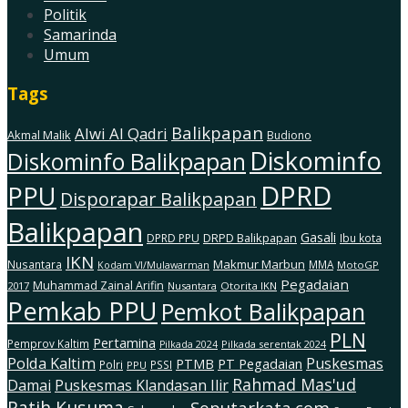
Politik
Samarinda
Umum
Tags
Balikpapan
Alwi Al Qadri
Akmal Malik
Budiono
Diskominfo
Diskominfo Balikpapan
DPRD
PPU
Disporapar Balikpapan
Balikpapan
Gasali
DRPD Balikpapan
DPRD PPU
Ibu kota
IKN
Makmur Marbun
Nusantara
MMA
MotoGP
Kodam Vl/Mulawarman
Pegadaian
Muhammad Zainal Arifin
2017
Nusantara
Otorita IKN
Pemkab PPU
Pemkot Balikpapan
PLN
Pertamina
Pemprov Kaltim
Pilkada serentak 2024
Pilkada 2024
Polda Kaltim
Puskesmas
PTMB
PT Pegadaian
Polri
PSSI
PPU
Rahmad Mas'ud
Damai
Puskesmas Klandasan Ilir
Ratih Kusuma
Seputarkata.com