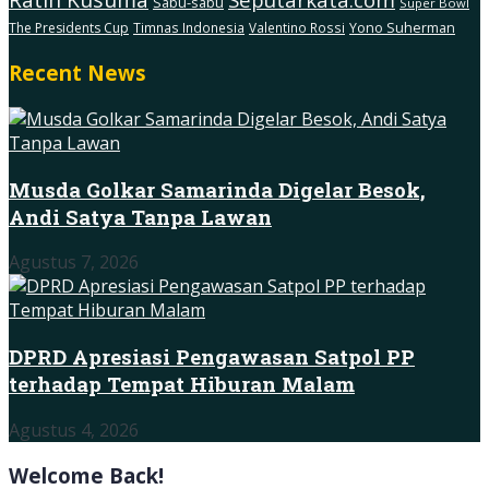
Sabu-sabu
Super Bowl
The Presidents Cup
Timnas Indonesia
Valentino Rossi
Yono Suherman
Recent News
Musda Golkar Samarinda Digelar Besok,
Andi Satya Tanpa Lawan
Agustus 7, 2026
DPRD Apresiasi Pengawasan Satpol PP
terhadap Tempat Hiburan Malam
Agustus 4, 2026
Welcome Back!