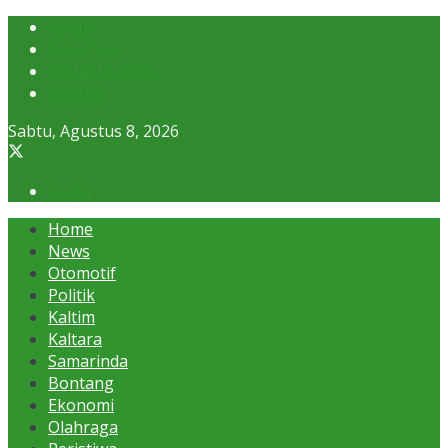
About
Advertise
Privacy & Policy
Contact
Sabtu, Agustus 8, 2026
Login
Home
News
Otomotif
Politik
Kaltim
Kaltara
Samarinda
Bontang
Ekonomi
Olahraga