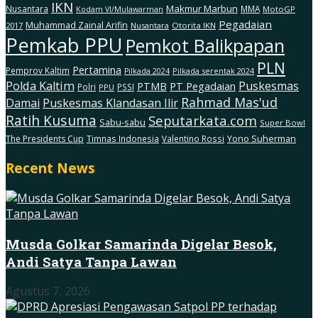
IKN
Makmur Marbun
Nusantara
MMA
MotoGP
Kodam Vl/Mulawarman
Pegadaian
Muhammad Zainal Arifin
2017
Nusantara
Otorita IKN
Pemkab PPU
Pemkot Balikpapan
PLN
Pertamina
Pemprov Kaltim
Pilkada serentak 2024
Pilkada 2024
Polda Kaltim
Puskesmas
PTMB
PT Pegadaian
Polri
PSSI
PPU
Rahmad Mas'ud
Damai
Puskesmas Klandasan Ilir
Ratih Kusuma
Seputarkata.com
Sabu-sabu
Super Bowl
The Presidents Cup
Timnas Indonesia
Valentino Rossi
Yono Suherman
Recent News
Musda Golkar Samarinda Digelar Besok,
Andi Satya Tanpa Lawan
Agustus 7, 2026