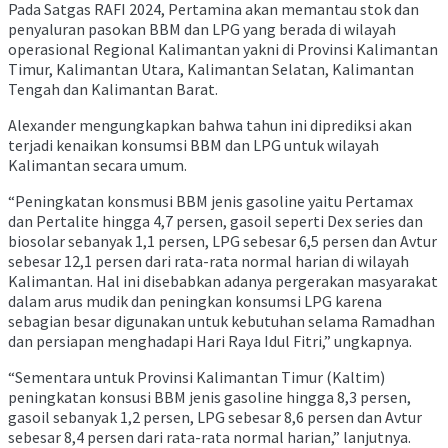
Pada Satgas RAFI 2024, Pertamina akan memantau stok dan
penyaluran pasokan BBM dan LPG yang berada di wilayah
operasional Regional Kalimantan yakni di Provinsi Kalimantan
Timur, Kalimantan Utara, Kalimantan Selatan, Kalimantan
Tengah dan Kalimantan Barat.
Alexander mengungkapkan bahwa tahun ini diprediksi akan
terjadi kenaikan konsumsi BBM dan LPG untuk wilayah
Kalimantan secara umum.
“Peningkatan konsmusi BBM jenis gasoline yaitu Pertamax
dan Pertalite hingga 4,7 persen, gasoil seperti Dex series dan
biosolar sebanyak 1,1 persen, LPG sebesar 6,5 persen dan Avtur
sebesar 12,1 persen dari rata-rata normal harian di wilayah
Kalimantan. Hal ini disebabkan adanya pergerakan masyarakat
dalam arus mudik dan peningkan konsumsi LPG karena
sebagian besar digunakan untuk kebutuhan selama Ramadhan
dan persiapan menghadapi Hari Raya Idul Fitri,” ungkapnya.
“Sementara untuk Provinsi Kalimantan Timur (Kaltim)
peningkatan konsusi BBM jenis gasoline hingga 8,3 persen,
gasoil sebanyak 1,2 persen, LPG sebesar 8,6 persen dan Avtur
sebesar 8,4 persen dari rata-rata normal harian,” lanjutnya.