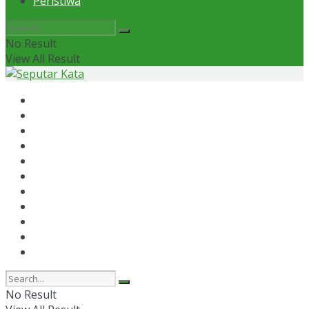
Peristiwa
No Result
View All Result
Home
News
Otomotif
Politik
Kaltim
Kaltara
Samarinda
Bontang
Ekonomi
Olahraga
Peristiwa
No Result