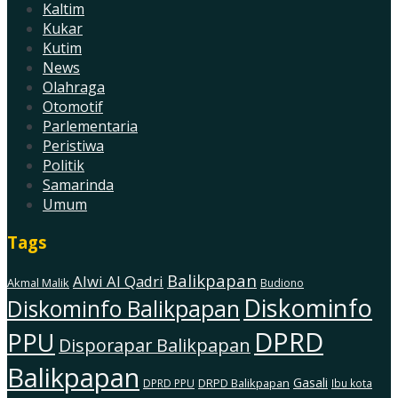
Kaltim
Kukar
Kutim
News
Olahraga
Otomotif
Parlementaria
Peristiwa
Politik
Samarinda
Umum
Tags
Balikpapan
Alwi Al Qadri
Akmal Malik
Budiono
Diskominfo
Diskominfo Balikpapan
DPRD
PPU
Disporapar Balikpapan
Balikpapan
Gasali
DRPD Balikpapan
DPRD PPU
Ibu kota